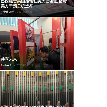
巴西谴责美国撤销驻美大使签证 指责
美方干预总统选举...
巴中通讯社
-
2026年8月4日
共享未来
Redação
-
2026年8月3日