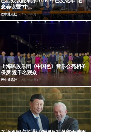
巴西众议院举办2026“中巴文化年”纪
念会议暨“中...
巴中通讯社
-
2026年8月3日
上海民族乐团《中国色》音乐会亮相圣
保罗 近千名观众...
巴中通讯社
-
2026年8月1日
习近平同卢拉通话强调反对外部干涉巴