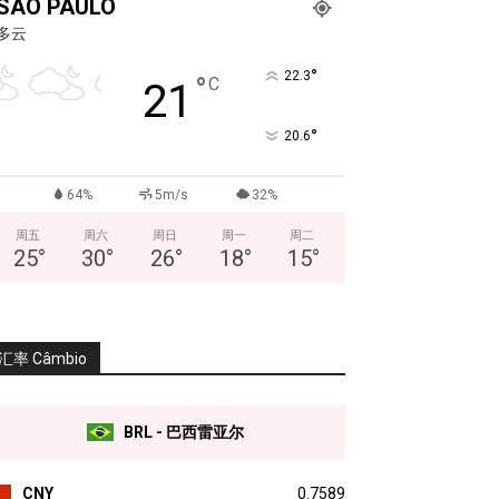
SÃO PAULO
多云
°
22.3
°
C
21
°
20.6
64%
5m/s
32%
周五
周六
周日
周一
周二
25
°
30
°
26
°
18
°
15
°
汇率 Câmbio
BRL - 巴西雷亚尔
CNY
0.7589