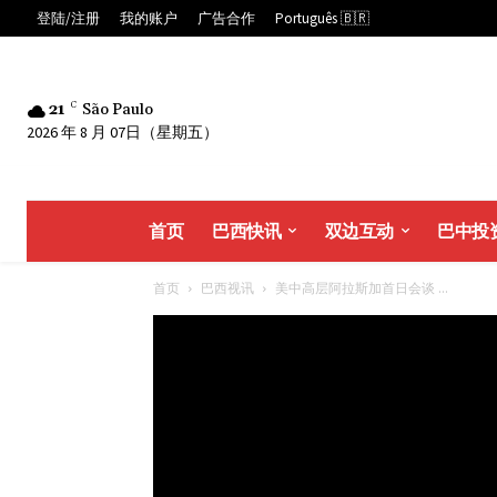
登陆/注册
我的账户
广告合作
Português 🇧🇷
21
C
São Paulo
2026 年 8 月 07日（星期五）
首页
巴西快讯
双边互动
巴中投
首页
巴西视讯
美中高层阿拉斯加首日会谈 ...