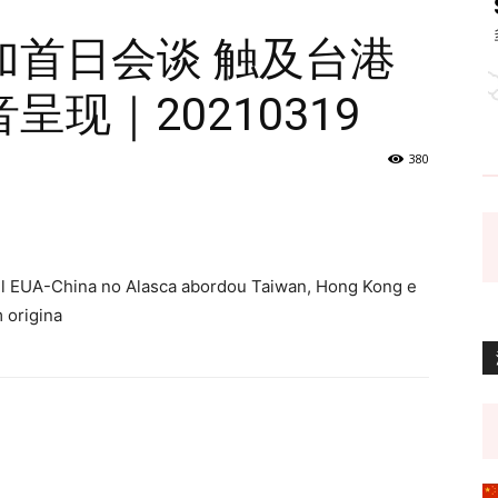
加首日会谈 触及台港
现｜20210319
380
vel EUA-China no Alasca abordou Taiwan, Hong Kong e
 origina