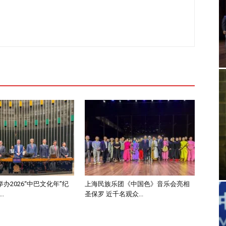
办2026“中巴文化年”纪
上海民族乐团《中国色》音乐会亮相
.
圣保罗 近千名观众...