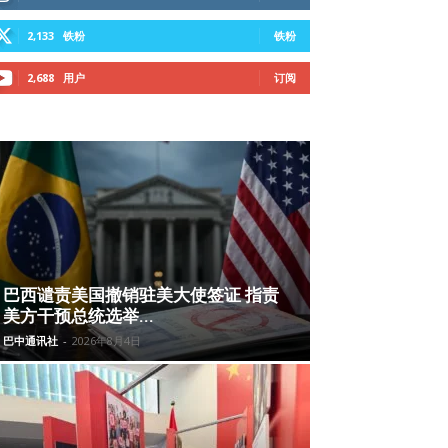
2,133
铁粉
铁粉
2,688
用户
订阅
巴西谴责美国撤销驻美大使签证 指责
美方干预总统选举...
巴中通讯社
-
2026年8月4日