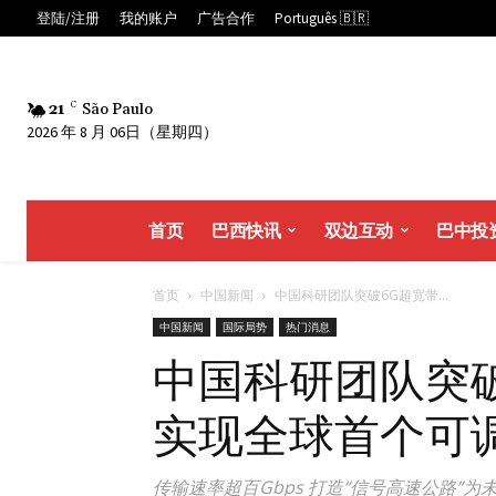
登陆/注册
我的账户
广告合作
Português 🇧🇷
21
C
São Paulo
2026 年 8 月 06日（星期四）
首页
巴西快讯
双边互动
巴中投
首页
中国新闻
中国科研团队突破6G超宽带...
中国新闻
国际局势
热门消息
中国科研团队突
实现全球首个可
传输速率超百Gbps 打造“信号高速公路”为