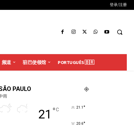
登录/注册
频道
驻巴使领馆
PORTUGUÊS 🇧🇷
SÃO PAULO
中雨
°
21.1
°
C
21
°
20.6