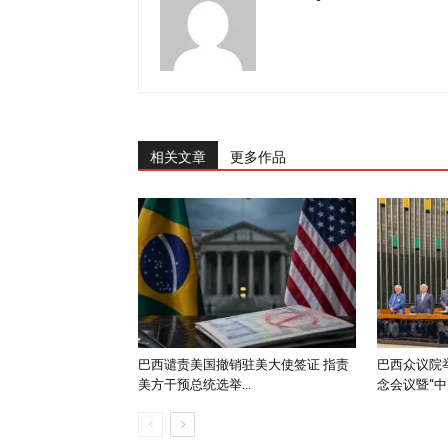
相关文章
更多作品
巴西谴责美国撤销驻美大使签证 指责
巴西众议院举
美方干预总统选举...
念会议暨“中..