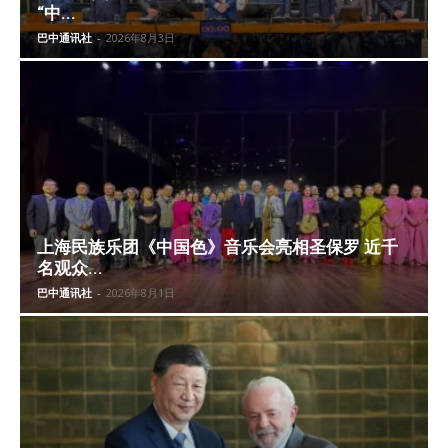
“中...
巴中通讯社
-
2026年8月3日
上海民族乐团《中国色》音乐会亮相圣保罗 近千
名观众...
巴中通讯社
-
2026年8月1日