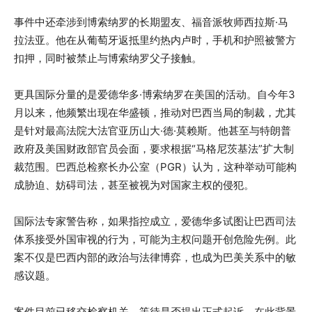
事件中还牵涉到博索纳罗的长期盟友、福音派牧师西拉斯·马
拉法亚。他在从葡萄牙返抵里约热内卢时，手机和护照被警方
扣押，同时被禁止与博索纳罗父子接触。
更具国际分量的是爱德华多·博索纳罗在美国的活动。自今年3
月以来，他频繁出现在华盛顿，推动对巴西当局的制裁，尤其
是针对最高法院大法官亚历山大·德·莫赖斯。他甚至与特朗普
政府及美国财政部官员会面，要求根据“马格尼茨基法”扩大制
裁范围。巴西总检察长办公室（PGR）认为，这种举动可能构
成胁迫、妨碍司法，甚至被视为对国家主权的侵犯。
国际法专家警告称，如果指控成立，爱德华多试图让巴西司法
体系接受外国审视的行为，可能为主权问题开创危险先例。此
案不仅是巴西内部的政治与法律博弈，也成为巴美关系中的敏
感议题。
案件目前已移交检察机关，等待是否提出正式起诉。在此背景