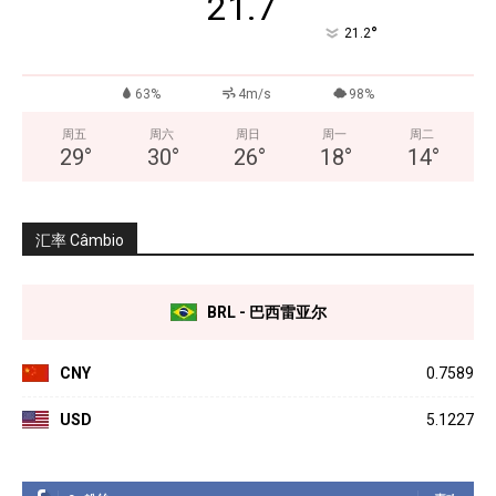
21.7
°
21.2
63%
4m/s
98%
周五
周六
周日
周一
周二
29
°
30
°
26
°
18
°
14
°
汇率 Câmbio
BRL - 巴西雷亚尔
CNY
0.7589
USD
5.1227