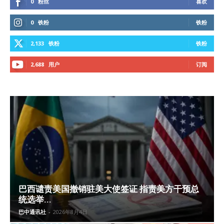
0
粉丝
喜欢
0
铁粉
铁粉
2,133
铁粉
铁粉
2,688
用户
订阅
巴西谴责美国撤销驻美大使签证 指责美方干预总
统选举...
巴中通讯社
-
2026年8月4日