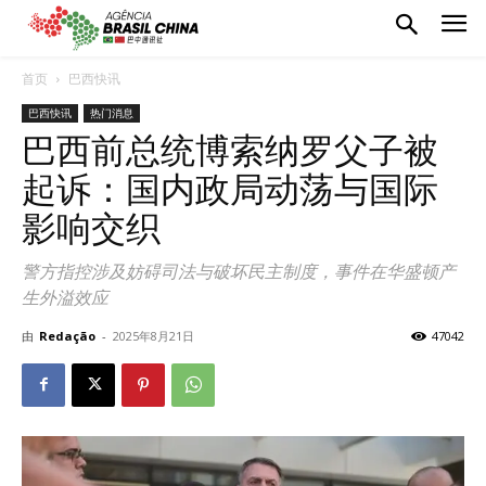
首页
巴西快讯
巴西快讯
热门消息
巴西前总统博索纳罗父子被
起诉：国内政局动荡与国际
影响交织
警方指控涉及妨碍司法与破坏民主制度，事件在华盛顿产
生外溢效应
由
Redação
-
2025年8月21日
47042