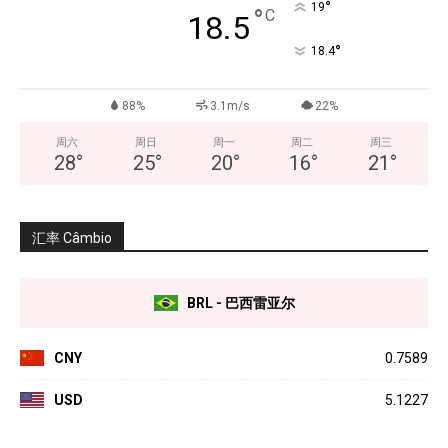
°
19
°
C
18.5
°
18.4
88%
3.1m/s
22%
周六
周日
周一
周二
周三
28
°
25
°
20
°
16
°
21
°
汇率 Câmbio
BRL - 巴西雷亚尔
CNY
0.7589
USD
5.1227