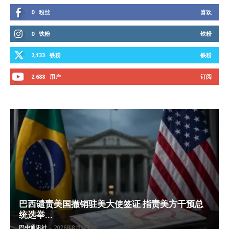
0
粉丝
喜欢
0
铁粉
铁粉
2,133
铁粉
铁粉
2,688
用户
订阅
巴西谴责美国撤销驻美大使签证 指责美方干预总
统选举...
巴中通讯社
-
2026年8月4日