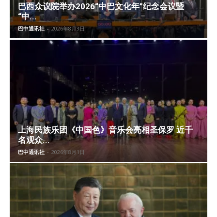
巴西众议院举办2026“中巴文化年”纪念会议暨
“中...
巴中通讯社
-
2026年8月3日
上海民族乐团《中国色》音乐会亮相圣保罗 近千
名观众...
巴中通讯社
-
2026年8月1日