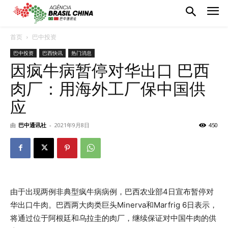
首页
巴中投资
巴中投资
巴西快讯
热门消息
因疯牛病暂停对华出口 巴西
肉厂：用海外工厂保中国供
应
由
巴中通讯社
-
2021年9月8日
450
由于出现两例非典型疯牛病病例，巴西农业部4日宣布暂停对
华出口牛肉。巴西两大肉类巨头Minerva和Marfrig 6日表示，
将通过位于阿根廷和乌拉圭的肉厂，继续保证对中国牛肉的供