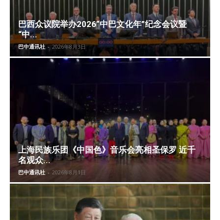
巴西众议院举办2026“中巴文化年”纪念会议暨
“中...
巴中通讯社
-
2026年8月3日
上海民族乐团《中国色》音乐会亮相圣保罗 近千
名观众...
巴中通讯社
-
2026年8月1日