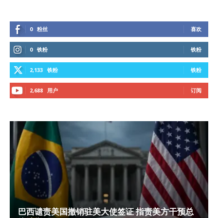
0
粉丝
喜欢
0
铁粉
铁粉
2,133
铁粉
铁粉
2,688
用户
订阅
巴西谴责美国撤销驻美大使签证 指责美方干预总