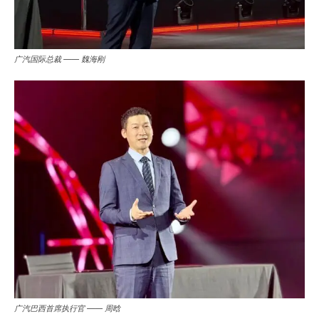
广汽国际总裁 —— 魏海刚
广汽巴西首席执行官 —— 周晗