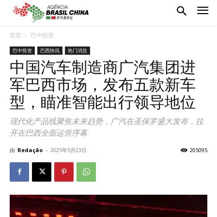
首页
巴中投资
巴中投资
巴西快讯
热门消息
中国汽车制造商广汽集团进
军巴西市场，发布五款新车
型，瞄准智能出行领导地位
现代化产品线聚焦未来趋势，广汽在圣保罗盛大发布，拉
开在巴西全面运营序幕
由
Redação
-
2025年5月23日
205095