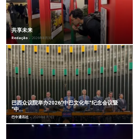
共享未来
Redação
-
2026年8月3日
巴西众议院举办2026“中巴文化年”纪念会议暨
“中...
巴中通讯社
-
2026年8月3日