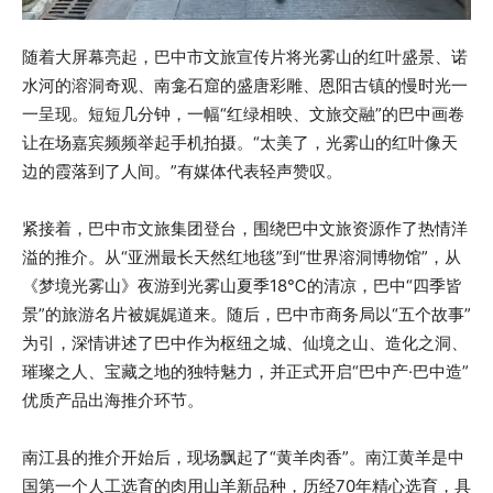
随着大屏幕亮起，巴中市文旅宣传片将光雾山的红叶盛景、诺
水河的溶洞奇观、南龛石窟的盛唐彩雕、恩阳古镇的慢时光一
一呈现。短短几分钟，一幅“红绿相映、文旅交融”的巴中画卷
让在场嘉宾频频举起手机拍摄。“太美了，光雾山的红叶像天
边的霞落到了人间。”有媒体代表轻声赞叹。
紧接着，巴中市文旅集团登台，围绕巴中文旅资源作了热情洋
溢的推介。从“亚洲最长天然红地毯”到“世界溶洞博物馆”，从
《梦境光雾山》夜游到光雾山夏季18℃的清凉，巴中“四季皆
景”的旅游名片被娓娓道来。随后，巴中市商务局以“五个故事”
为引，深情讲述了巴中作为枢纽之城、仙境之山、造化之洞、
璀璨之人、宝藏之地的独特魅力，并正式开启“巴中产·巴中造”
优质产品出海推介环节。
南江县的推介开始后，现场飘起了“黄羊肉香”。南江黄羊是中
国第一个人工选育的肉用山羊新品种，历经70年精心选育，具