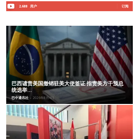
2,688
用户
订阅
巴西谴责美国撤销驻美大使签证 指责美方干预总
统选举...
巴中通讯社
-
2026年8月4日