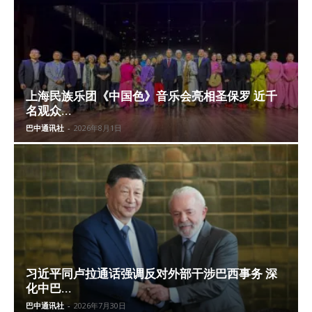
上海民族乐团《中国色》音乐会亮相圣保罗 近千
名观众...
巴中通讯社
-
2026年8月1日
习近平同卢拉通话强调反对外部干涉巴西事务 深
化中巴...
巴中通讯社
-
2026年7月30日