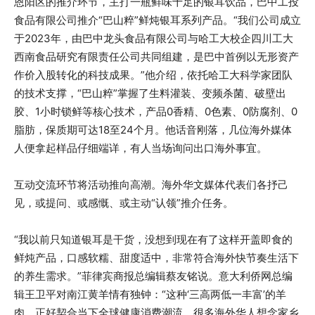
恩阳区的推介环节，主打一瓶鲜味十足的银耳饮品，巴中工投
食品有限公司推介“巴山粹”鲜炖银耳系列产品。“我们公司成立
于2023年，由巴中龙头食品有限公司与哈工大校企四川工大
西南食品研究有限责任公司共同组建，是巴中首例以无形资产
作价入股转化的科技成果。”他介绍，依托哈工大科学家团队
的技术支撑，“巴山粹”掌握了生料灌装、变频杀菌、破壁出
胶、1小时锁鲜等核心技术，产品0香精、0色素、0防腐剂、0
脂肪，保质期可达18至24个月。他话音刚落，几位海外媒体
人便拿起样品仔细端详，有人当场询问出口海外事宜。
互动交流环节将活动推向高潮。海外华文媒体代表们各抒己
见，或提问、或感慨、或主动“认领”推介任务。
“我以前只知道银耳是干货，没想到现在有了这样开盖即食的
鲜炖产品，口感软糯、甜度适中，非常符合海外快节奏生活下
的养生需求。”菲律宾商报总编辑蔡友铭说。意大利侨网总编
辑王卫平对南江黄羊情有独钟：“这种‘三高两低一丰富’的羊
肉，正好契合当下全球健康消费潮流，很多海外华人想念家乡