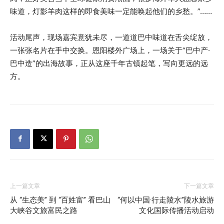
味道，灯影羊肉这样的即食美味一定能唤起他们的乡愁。”……
活动尾声，现场嘉宾意犹未尽，一道道巴中味道在舌尖绽放，
一张张名片在手中交换。恩阳楼外广场上，一场关于“巴中产·
巴中造”的出海故事，正从这座千年古镇起笔，写向更远的远
方。
上一篇文章
下一篇文章
从 “生态美” 到 “百姓富” 看巴山
“何以中国·行走陵水”陵水旅游
大峡谷文旅富民之路
文化国际传播活动启动