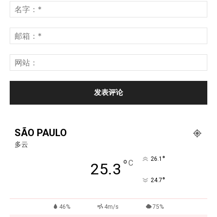
SÃO PAULO
多云
°
26.1
°
C
25.3
°
24.7
46%
4m/s
75%