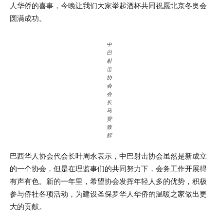
人华侨的喜事，今晚让我们大家举起酒杯共同祝愿北京冬奥会
圆满成功。
中
巴
射
击
协
会
会
长
马
赞
致
辞
巴西华人协会代会长叶周永表示，中巴射击协会虽然是新成立
的一个协会，但是在理监事们的共同努力下，会务工作开展得
有声有色。新的一年里，希望协会发挥年轻人多的优势，积极
参与侨社各项活动，为建设圣保罗华人华侨的温暖之家做出更
大的贡献。