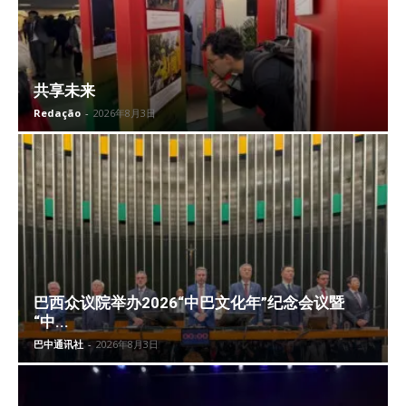
共享未来
Redação
-
2026年8月3日
巴西众议院举办2026“中巴文化年”纪念会议暨
“中...
巴中通讯社
-
2026年8月3日