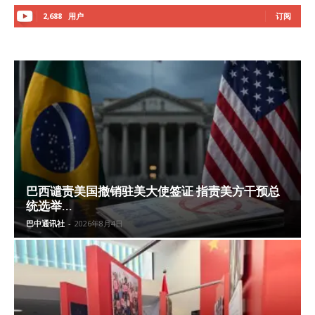
2,688
用户
订阅
巴西谴责美国撤销驻美大使签证 指责美方干预总
统选举...
巴中通讯社
-
2026年8月4日