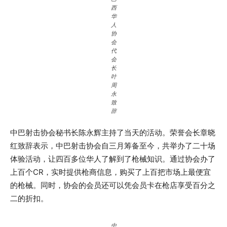
西
华
人
协
会
代
会
长
叶
周
永
致
辞
中巴射击协会秘书长陈永辉主持了当天的活动。荣誉会长章晓
红致辞表示，中巴射击协会自三月筹备至今，共举办了二十场
体验活动，让四百多位华人了解到了枪械知识。通过协会办了
上百个CR，实时提供枪商信息，购买了上百把市场上最便宜
的枪械。同时，协会的会员还可以凭会员卡在枪店享受百分之
二的折扣。
中