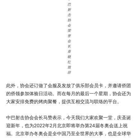
巴
射
击
协
会
荣
誉
会
长
章
晓
红
致
辞
此外，协会还订做了会服及发放了俱乐部会员卡，并邀请侨团
的侨领参加体验日活动。而在每月的最后一个星期，协会还为
大家安排免费的烤肉聚餐，提供互相交流与联络的平台。
中巴射击协会会长马赞表示，今天我们大家欢聚一堂，庆圣诞
迎新年，也为2022年2月北京即将举办第24届冬奥会送上祝
福。北京举办冬奥会是全中国乃至全世界的大事，也是全球华