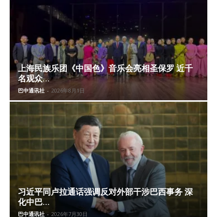
上海民族乐团《中国色》音乐会亮相圣保罗 近千
名观众...
巴中通讯社
-
2026年8月1日
习近平同卢拉通话强调反对外部干涉巴西事务 深
化中巴...
巴中通讯社
-
2026年7月30日