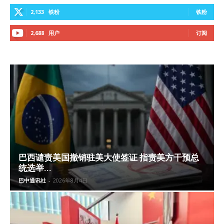
2,133
铁粉
铁粉
2,688
用户
订阅
巴西谴责美国撤销驻美大使签证 指责美方干预总
统选举...
巴中通讯社
-
2026年8月4日