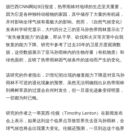
据巴西CNN网站9日报道，热带雨林对地球的生态至关重要，
因为它是各种独特动植物的家园，其中储存了大量的有机碳，
并对影响全球气候有着极大的影响。然而，《自然气候变化》
发表科学研究显示，大约四分之三的亚马孙热带雨林显示出了
“丧失修复能力”的迹象，即从干旱、砍伐和火灾等灾害中自我
恢复的能力下降。研究中参考了过去20年的卫星月度观测数
据，这些数据展示了亚马孙雨林内的生物存量（有机物质）和
绿色面积，反映了热带雨林因气候条件的波动而产生的变化。
该研究的作者指出，21世纪初出现的修复能力下降是对亚马孙
雨林不可逆的退化现象的预警。虽然无法明确指出从热带雨林
到稀树草原的过渡会在何时发生，但一旦退化迹象变得明显，
一切都为时已晚。
研究的作者之一蒂莫西·伦顿（Timothy Lenton）在新闻发布
会上表示，如果达到这个临界点导致世界失去亚马孙雨林，全
球气候也将会出现重大变化。伦顿还预测，一旦到达这个临界