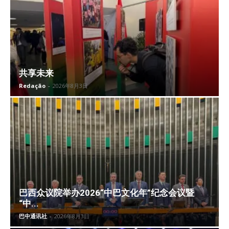
共享未来
Redação
-
2026年8月3日
巴西众议院举办2026“中巴文化年”纪念会议暨
“中...
巴中通讯社
-
2026年8月3日