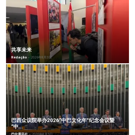
共享未来
Redação
-
2026年8月3日
巴西众议院举办2026“中巴文化年”纪念会议暨
“中...
巴中通讯社
-
2026年8月3日