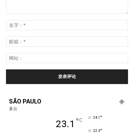
SÃO PAULO
多云
°
24.1
°
C
23.1
°
22.3