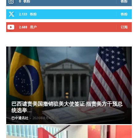
0
铁粉
铁粉
2,133
铁粉
铁粉
2,688
用户
订阅
巴西谴责美国撤销驻美大使签证 指责美方干预总
统选举...
巴中通讯社
-
2026年8月4日