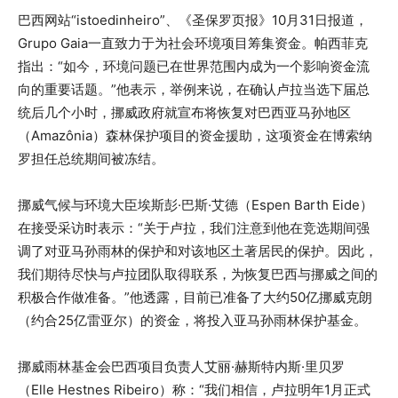
巴西网站“istoedinheiro”、《圣保罗页报》10月31日报道，
Grupo Gaia一直致力于为社会环境项目筹集资金。帕西菲克
指出：“如今，环境问题已在世界范围内成为一个影响资金流
向的重要话题。”他表示，举例来说，在确认卢拉当选下届总
统后几个小时，挪威政府就宣布将恢复对巴西亚马孙地区
（Amazônia）森林保护项目的资金援助，这项资金在博索纳
罗担任总统期间被冻结。
挪威气候与环境大臣埃斯彭·巴斯·艾德（Espen Barth Eide）
在接受采访时表示：“关于卢拉，我们注意到他在竞选期间强
调了对亚马孙雨林的保护和对该地区土著居民的保护。因此，
我们期待尽快与卢拉团队取得联系，为恢复巴西与挪威之间的
积极合作做准备。”他透露，目前已准备了大约50亿挪威克朗
（约合25亿雷亚尔）的资金，将投入亚马孙雨林保护基金。
挪威雨林基金会巴西项目负责人艾丽·赫斯特内斯·里贝罗
（Elle Hestnes Ribeiro）称：“我们相信，卢拉明年1月正式