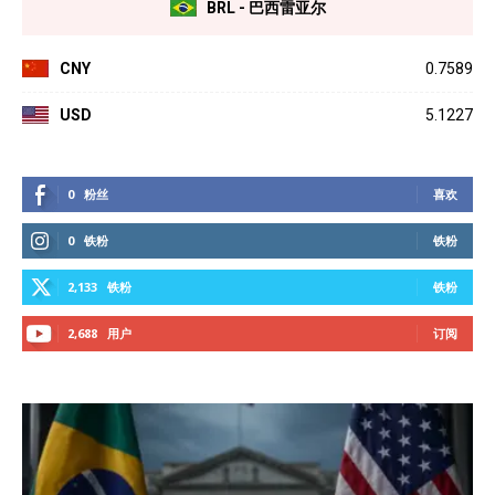
BRL - 巴西雷亚尔
CNY
0.7589
USD
5.1227
0
粉丝
喜欢
0
铁粉
铁粉
2,133
铁粉
铁粉
2,688
用户
订阅