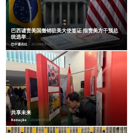
巴西谴责美国撤销驻美大使签证 指责美方干预总
统选举...
巴中通讯社
-
2026年8月4日
共享未来
Redação
-
2026年8月3日