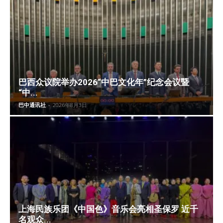
巴西众议院举办2026“中巴文化年”纪念会议暨
“中...
巴中通讯社
-
2026年8月3日
上海民族乐团《中国色》音乐会亮相圣保罗 近千
名观众...