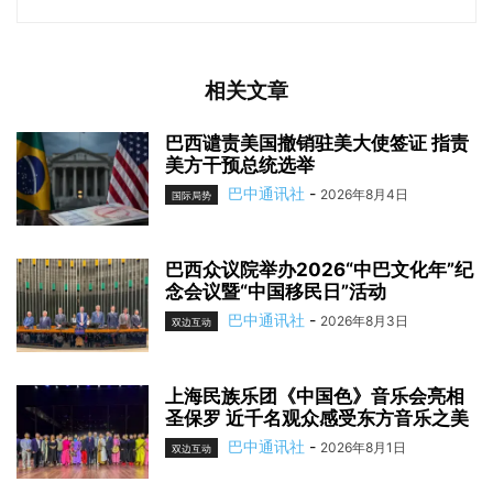
相关文章
巴西谴责美国撤销驻美大使签证 指责
美方干预总统选举
巴中通讯社
-
2026年8月4日
国际局势
巴西众议院举办2026“中巴文化年”纪
念会议暨“中国移民日”活动
巴中通讯社
-
2026年8月3日
双边互动
上海民族乐团《中国色》音乐会亮相
圣保罗 近千名观众感受东方音乐之美
巴中通讯社
-
2026年8月1日
双边互动