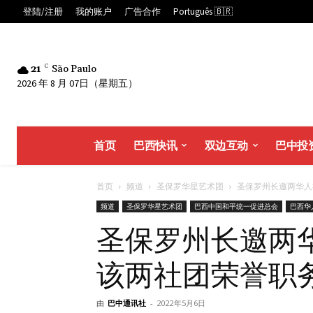
登陆/注册
我的账户
广告合作
Português 🇧🇷
21
C
São Paulo
2026 年 8 月 07日（星期五）
首页
巴西快讯
双边互动
巴中投
首页
频道
圣保罗华星艺术团
圣保罗州长邀两华人社
频道
圣保罗华星艺术团
巴西中国和平统一促进总会
巴西华
圣保罗州长邀两
该两社团荣誉职
由
巴中通讯社
-
2022年5月6日