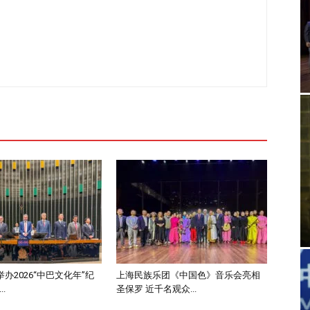
办2026“中巴文化年”纪
上海民族乐团《中国色》音乐会亮相
.
圣保罗 近千名观众...