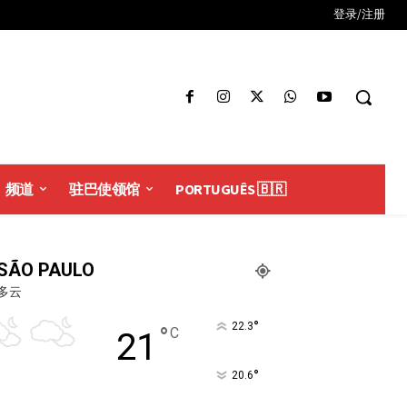
登录/注册
频道
驻巴使领馆
PORTUGUÊS 🇧🇷
SÃO PAULO
多云
°
22.3
°
C
21
°
20.6