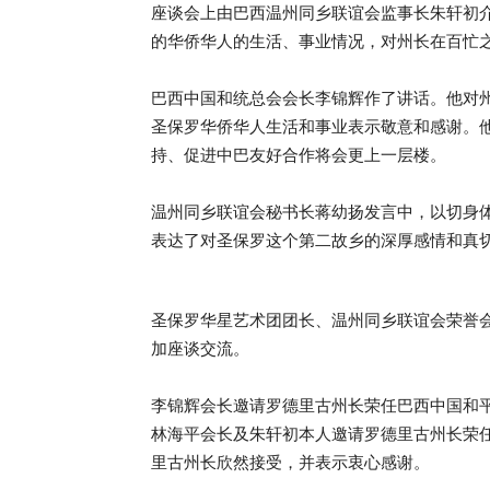
座谈会上由巴西温州同乡联谊会监事长朱轩初
的华侨华人的生活、事业情况，对州长在百忙
巴西中国和统总会会长李锦辉作了讲话。他对
圣保罗华侨华人生活和事业表示敬意和感谢。
持、促进中巴友好合作将会更上一层楼。
温州同乡联谊会秘书长蒋幼扬发言中，以切身
表达了对圣保罗这个第二故乡的深厚感情和真
圣保罗华星艺术团团长、温州同乡联谊会荣誉
加座谈交流。
李锦辉会长邀请罗德里古州长荣任巴西中国和
林海平会长及朱轩初本人邀请罗德里古州长荣
里古州长欣然接受，并表示衷心感谢。