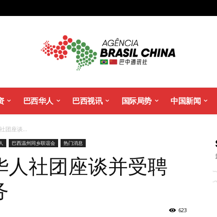
资
巴西华人
巴西视讯
国际局势
中国新闻
团座谈...
人
巴西温州同乡联谊会
热门消息
华人社团座谈并受聘
务
623