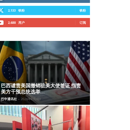
2,133
铁粉
铁粉
2,688
用户
订阅
巴西谴责美国撤销驻美大使签证 指责
美方干预总统选举...
巴中通讯社
-
2026年8月4日