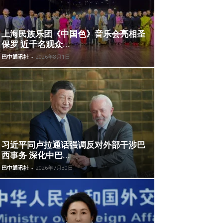
上海民族乐团《中国色》音乐会亮相圣
保罗 近千名观众...
巴中通讯社
-
2026年8月1日
习近平同卢拉通话强调反对外部干涉巴
西事务 深化中巴...
巴中通讯社
-
2026年7月30日