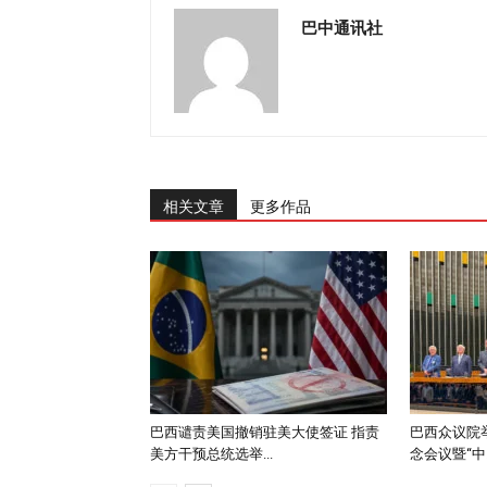
巴中通讯社
相关文章
更多作品
巴西谴责美国撤销驻美大使签证 指责
巴西众议院举
美方干预总统选举...
念会议暨“中..