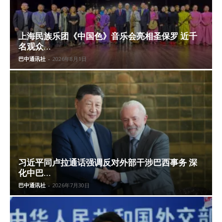
上海民族乐团《中国色》音乐会亮相圣保罗 近千
名观众...
巴中通讯社
-
2026年8月1日
习近平同卢拉通话强调反对外部干涉巴西事务 深
化中巴...
巴中通讯社
-
2026年7月30日