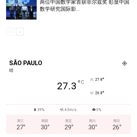
两位中国数学家首获菲尔兹奖 彰显中国
数学研究国际影...
SÃO PAULO
晴
°
27.8
°
C
27.3
°
26.8
39%
4.5m/s
5%
周三
周四
周五
周六
周日
27
°
30
°
29
°
30
°
26
°