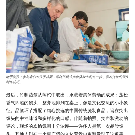
动手制作：参与者们专注于揉面，跟随沉浸式美食体验中的每一步，学习传统的馒头
制作技巧。
最后，竹制蒸笼从蒸汽中取出，承载着集体劳动的成果：蓬松
香气四溢的馒头，整齐地排列在桌上，像是文化交流的小小象
征。品尝环节搭配了精心挑选的中国传统腌制食品，旨在突出
馒头的中性味道和多样化的口感。伴随着拍照、笑声和激动的
评论，现场的欢愉氛围十分浓厚——许多人是第一次品尝馒
头，其他人则在一个更广阔的文化背景中重新发现了这道美