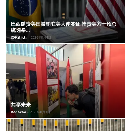
巴西谴责美国撤销驻美大使签证 指责美方干预总
统选举...
巴中通讯社
-
2026年8月4日
共享未来
Redação
-
2026年8月3日