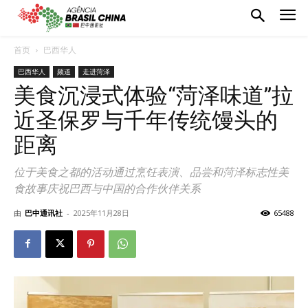
首页
巴西华人
巴西华人
频道
走进菏泽
美食沉浸式体验“菏泽味道”拉
近圣保罗与千年传统馒头的
距离
位于美食之都的活动通过烹饪表演、品尝和菏泽标志性美
食故事庆祝巴西与中国的合作伙伴关系
由
巴中通讯社
-
2025年11月28日
65488