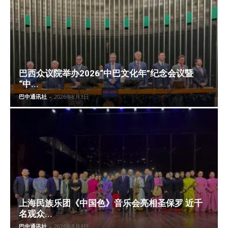
巴西众议院举办2026“中巴文化年”纪念会议暨
“中...
巴中通讯社
-
2026年8月3日
上海民族乐团《中国色》音乐会亮相圣保罗 近千
名观众...
巴中通讯社
-
2026年8月1日