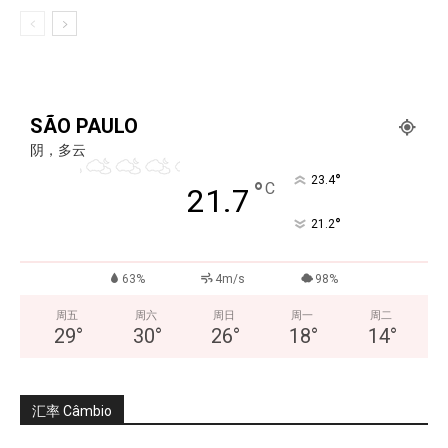
SÃO PAULO
阴，多云
°
23.4
°
C
21.7
°
21.2
63%
4m/s
98%
周五
周六
周日
周一
周二
29
°
30
°
26
°
18
°
14
°
汇率 Câmbio