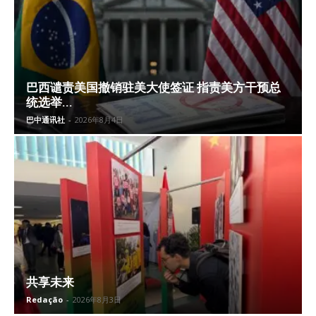
巴西谴责美国撤销驻美大使签证 指责美方干预总
统选举...
巴中通讯社
-
2026年8月4日
共享未来
Redação
-
2026年8月3日