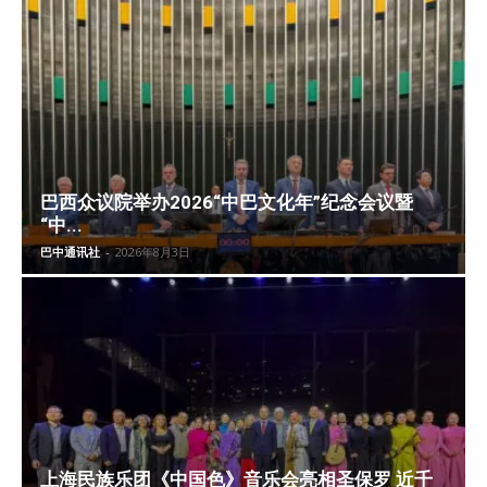
巴西众议院举办2026“中巴文化年”纪念会议暨
“中...
巴中通讯社
-
2026年8月3日
上海民族乐团《中国色》音乐会亮相圣保罗 近千