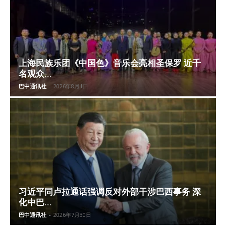
上海民族乐团《中国色》音乐会亮相圣保罗 近千
名观众...
巴中通讯社
-
2026年8月1日
习近平同卢拉通话强调反对外部干涉巴西事务 深
化中巴...
巴中通讯社
-
2026年7月30日