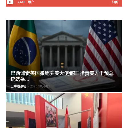
2,688
用户
订阅
巴西谴责美国撤销驻美大使签证 指责美方干预总
统选举...
巴中通讯社
-
2026年8月4日