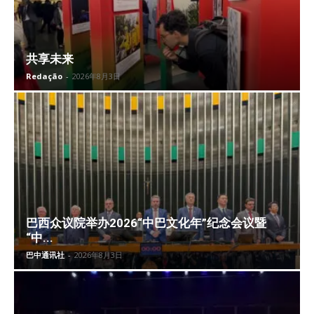
共享未来
Redação
-
2026年8月3日
巴西众议院举办2026“中巴文化年”纪念会议暨
“中...
巴中通讯社
-
2026年8月3日