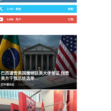
2,133
铁粉
铁粉
2,688
用户
订阅
巴西谴责美国撤销驻美大使签证 指责
美方干预总统选举...
巴中通讯社
-
2026年8月4日