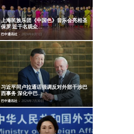
上海民族乐团《中国色》音乐会亮相圣
保罗 近千名观众...
巴中通讯社
-
2026年8月1日
习近平同卢拉通话强调反对外部干涉巴
西事务 深化中巴...
巴中通讯社
-
2026年7月30日