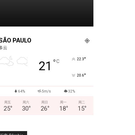
SÃO PAULO
多云
°
22.3
°
C
21
°
20.6
64%
5m/s
32%
周五
周六
周日
周一
周二
25
°
30
°
26
°
18
°
15
°