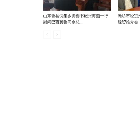
山东曹县倪集乡党委书记张海燕一行
潍坊市经贸
慰问巴西冀鲁同乡总...
经贸推介会