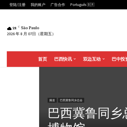
登陆/注册
我的账户
广告合作
Português 🇧🇷
21
C
São Paulo
2026 年 8 月 07日（星期五）
首页
巴西快讯
双边互动
巴中投
频道
巴西冀鲁同乡总会
巴西冀鲁同乡