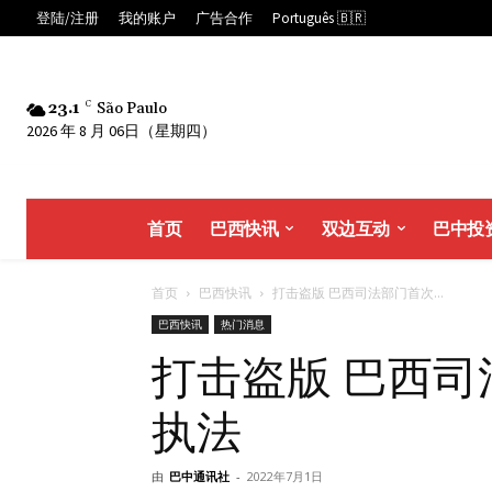
登陆/注册
我的账户
广告合作
Português 🇧🇷
23.1
C
São Paulo
2026 年 8 月 06日（星期四）
首页
巴西快讯
双边互动
巴中投
首页
巴西快讯
打击盗版 巴西司法部门首次...
巴西快讯
热门消息
打击盗版 巴西
执法
由
巴中通讯社
-
2022年7月1日