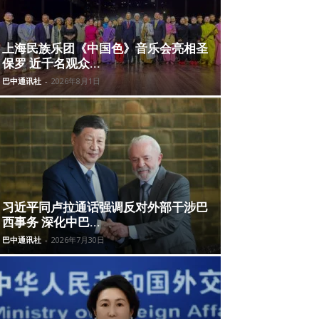
上海民族乐团《中国色》音乐会亮相圣
保罗 近千名观众...
巴中通讯社
-
2026年8月1日
习近平同卢拉通话强调反对外部干涉巴
西事务 深化中巴...
巴中通讯社
-
2026年7月30日