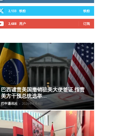
2,133
铁粉
铁粉
2,688
用户
订阅
巴西谴责美国撤销驻美大使签证 指责
美方干预总统选举...
巴中通讯社
-
2026年8月4日