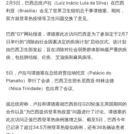
2月5日，巴西总统卢拉（Luiz Inácio Lula da Silva）在巴西
利亚（Brasília）会见了世界卫生组织总干事谭德塞。期间，
双方就登革热疫情等卫生问题交换了意见。
巴西“G1”网站报道，谭德塞此次访问巴西是为了参加定于2月7
日举行的“消除由社会因素决定的疾病计划”启动仪式。该计划
由巴西卫生部发起，旨在消除对社会弱势群体影响最严重的疾
病，包括肺结核、疟疾、艾滋病和麻风病等。
5日，卢拉与谭德塞在总统府普拉纳托宫（Palácio do
Planalto）举行了会谈，巴西卫生部长尼西亚·特林达德
（Nísia Trindade）也出席了会议。
据总统府称，卢拉和谭德塞就巴西担任G20轮值主席国期间的
合作以及“为巴西提供登革热疫苗”问题进行了讨论。谭德塞的
此次访问正值巴西登革热病例激增之际。截至5日，巴西今年
已记录了超过34.5万例登革热疑似病例，还有36名确诊患者