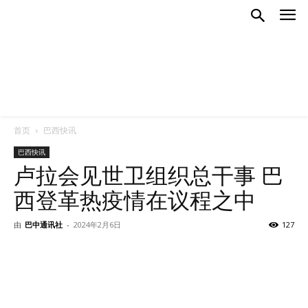
首页
巴西快讯
巴西快讯
卢拉会见世卫组织总干事 巴
西登革热疫情在议程之中
由
巴中通讯社
-
2024年2月6日
127