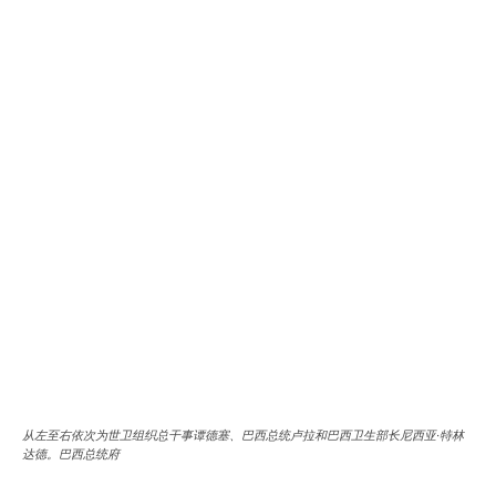
从左至右依次为世卫组织总干事谭德塞、巴西总统卢拉和巴西卫生部长尼西亚·特林
达德。巴西总统府