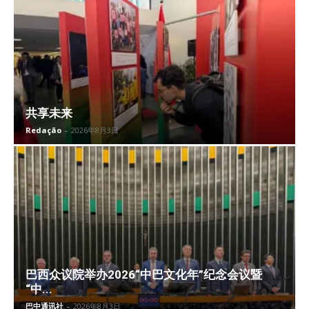
共享未来
Redação
-
2026年8月3日
巴西众议院举办2026“中巴文化年”纪念会议暨
“中...
巴中通讯社
-
2026年8月3日