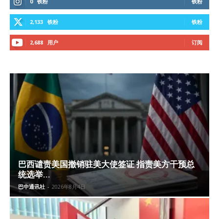
0
铁粉
铁粉
2,133
铁粉
铁粉
2,688
用户
订阅
巴西谴责美国撤销驻美大使签证 指责美方干预总
统选举...
巴中通讯社
-
2026年8月4日