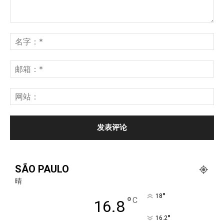
SÃO PAULO
晴
°
18
°
C
16.8
°
16.2