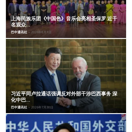
上海民族乐团《中国色》音乐会亮相圣保罗 近千
名观众...
巴中通讯社
-
2026年8月1日
习近平同卢拉通话强调反对外部干涉巴西事务 深
化中巴...
巴中通讯社
-
2026年7月30日