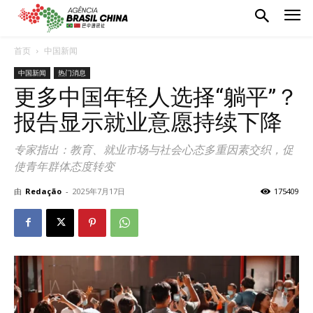
首页
中国新闻
中国新闻
热门消息
更多中国年轻人选择“躺平”？
报告显示就业意愿持续下降
专家指出：教育、就业市场与社会心态多重因素交织，促
使青年群体态度转变
由
Redação
-
2025年7月17日
175409