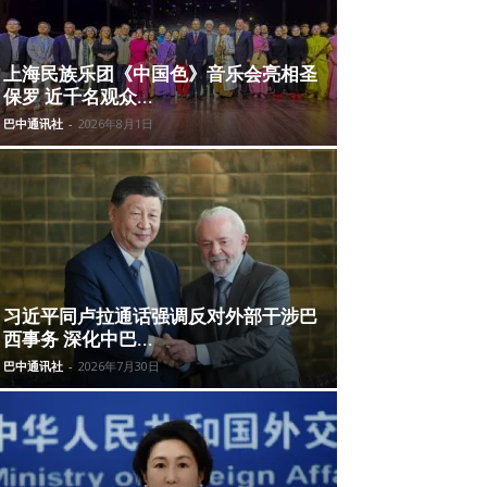
上海民族乐团《中国色》音乐会亮相圣
保罗 近千名观众...
巴中通讯社
-
2026年8月1日
习近平同卢拉通话强调反对外部干涉巴
西事务 深化中巴...
巴中通讯社
-
2026年7月30日