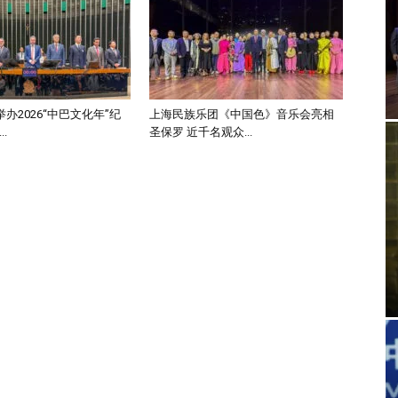
办2026“中巴文化年”纪
上海民族乐团《中国色》音乐会亮相
.
圣保罗 近千名观众...