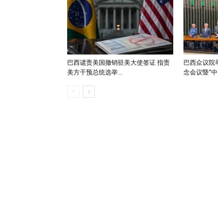
巴西谴责美国撤销驻美大使签证 指责
巴西众议院举
美方干预总统选举...
念会议暨“中..