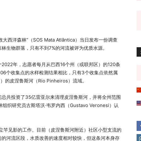
洋森林”（SOS Mata Atlântica）当日发布一份调查
森林生物群落，只有不到7%的河流被评为优质水源。
2022年，志愿者每月从巴西16个州（或联邦区）的120条
106个收集点的水样检测结果相比，只有3个收集点依然属
的皮涅鲁斯河（Rio Pinheiros）流域。
间总共投资了35亿雷亚尔来清理皮涅鲁斯河，并将全州范围
研究员古斯塔沃·韦罗内西（Gustavo Veronesi）认
。
果立竿见影的工作。目前（皮涅鲁斯河附近）社区小型支流的
前的河流区段，水质改善的速度相对较快，但这条河本身存