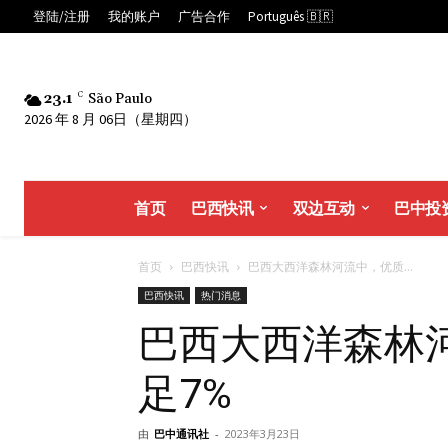
登陆/注册
我的账户
广告合作
Português 🇧🇷
23.1
C
São Paulo
2026 年 8 月 06日（星期四）
首页
巴西快讯
双边互动
巴中投
首页
巴西快讯
巴西大西洋森林河流中，优质...
巴西快讯
热门消息
巴西大西洋森林
足7%
由
巴中通讯社
-
2023年3月23日