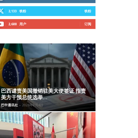
2,133
铁粉
铁粉
2,688
用户
订阅
巴西谴责美国撤销驻美大使签证 指责
美方干预总统选举...
巴中通讯社
-
2026年8月4日