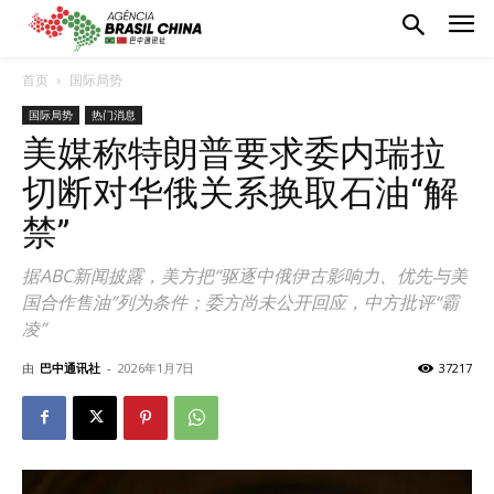
首页
国际局势
国际局势
热门消息
美媒称特朗普要求委内瑞拉
切断对华俄关系换取石油“解
禁”
据ABC新闻披露，美方把“驱逐中俄伊古影响力、优先与美
国合作售油”列为条件；委方尚未公开回应，中方批评“霸
凌”
由
巴中通讯社
-
2026年1月7日
37217