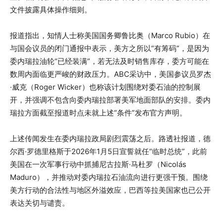
文件披露具体操作细则。
报道指出，知情人士称美国国务卿鲁比奥（Marco Rubio）在
与国会议员的闭门通报中表示，美方之所以“有筹码”，是因为
委内瑞拉油轮“已经装满”，若无法及时销售库存，委方可能在
数周内面临更严峻的财政压力。ABC采访中，美国参议员罗杰
·威克（Roger Wicker）也称该计划围绕对委石油的控制展
开，并强调不包含向委内瑞拉部署美军地面部队的安排。委内
瑞拉方面截至报道时点未就上述“条件”发布官方声明。
上述传闻发生在委内瑞拉政局剧烈震荡之后。路透社报道，德
尔西·罗德里格斯于2026年1月5日宣誓就任“临时总统”，此前
美国在一次军事行动中抓捕尼古拉斯·马杜罗（Nicolás
Maduro），并推动对委内瑞拉石油流向进行更强干预。围绕
美方行动的合法性与地区外溢效应，巴西等拉美国家也已公开
表达关切与谴责。