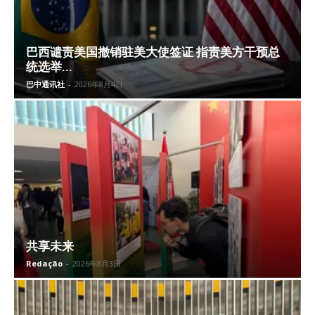
巴西谴责美国撤销驻美大使签证 指责美方干预总
统选举...
巴中通讯社
-
2026年8月4日
共享未来
Redação
-
2026年8月3日