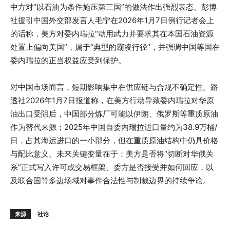
中方对“以石油为条件施压第三国”的做法作出强烈表态。彭博
社援引中国外交部发言人毛宁在2026年1月7日例行记者会上
的话称，美方对委内瑞拉“动用武力并要求其在本国石油资源
处置上偏向美国”，属于“典型的霸凌行径”，并强调中国等国在
委内瑞拉的正当权益应受到保护。
对中国市场而言，短期影响集中在供应链与合规不确定性。路
透社2026年1月7日报道称，在美方行动导致委内瑞拉对华原
油出口受阻后，中国部分炼厂可能以伊朗、俄罗斯等重质原油
作为替代来源；2025年中国自委内瑞拉进口量约为38.9万桶/
日，占其海运进口的一小部分，但在重质原油结构中仍具价格
与配比意义。未来关键变量在于：美方是否将“切断对华俄关
系”正式写入许可或交易框架、委方是否接受并如何回应，以
及联合国等多边场域对事件合法性与制裁边界的持续争论。
来源
社论