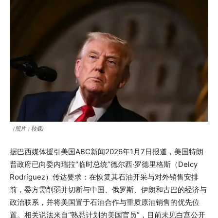
（照片：转载)
据巴西媒体援引美国ABC新闻2026年1月7日报道，美国特朗
普政府已向委内瑞拉“临时总统”德尔西·罗德里格斯（Delcy
Rodríguez）传达要求：在恢复其石油开采与对外销售安排
前，委方需削弱并切断与中国、俄罗斯、伊朗和古巴的经济与
政治联系，并将美国置于石油合作与重质原油销售的优先位
置。相关说法来自“熟悉计划的美国官员”，目前未见白宫公开