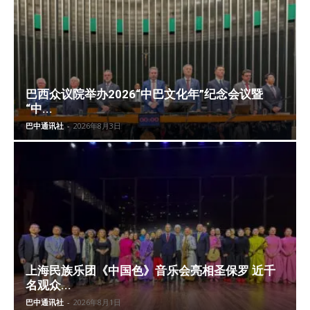
巴西众议院举办2026“中巴文化年”纪念会议暨
“中...
巴中通讯社
-
2026年8月3日
上海民族乐团《中国色》音乐会亮相圣保罗 近千
名观众...
巴中通讯社
-
2026年8月1日