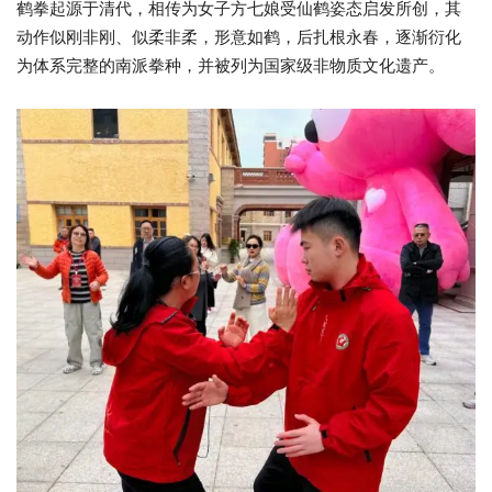
鹤拳起源于清代，相传为女子方七娘受仙鹤姿态启发所创，其
动作似刚非刚、似柔非柔，形意如鹤，后扎根永春，逐渐衍化
为体系完整的南派拳种，并被列为国家级非物质文化遗产。