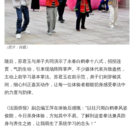
（照片：转载）
随后，苏君玉与弟子共同演示了永春白鹤拳十八式，招招连
贯，气韵生动，引来现场阵阵掌声。不少媒体代表兴致盎然，
主动上前学习基本掌法。苏君玉在前示范，弟子们则穿梭其
间，细心纠正嘉宾动作，让每一位体验者都能切身感受拳法中
的力度与韵律。
《法国侨报》副总编王萍在体验后感慨：“以往只闻白鹤拳风姿
俊朗，今日亲身体验，方知其中不易。了解到这套拳法兼具防
身与养生之效，让我萌生了系统学习的念头！”