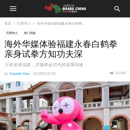
首页
巴西华人
海外华媒体验福建永春白鹤拳...
巴西华人
热门消息
海外华媒体验福建永春白鹤拳
亲身试拳方知功夫深
只有亲身实践，才能体会功夫的深厚内涵
32148
由
Yasmin Yan
-
2026年2月2日