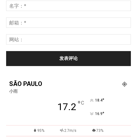
SÃO PAULO
小雨
°
18.4
°
C
17.2
°
16.9
95%
2.7m/s
73%