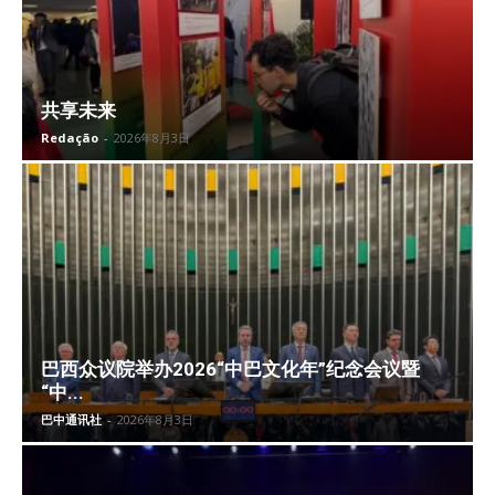
共享未来
Redação
-
2026年8月3日
巴西众议院举办2026“中巴文化年”纪念会议暨
“中...
巴中通讯社
-
2026年8月3日