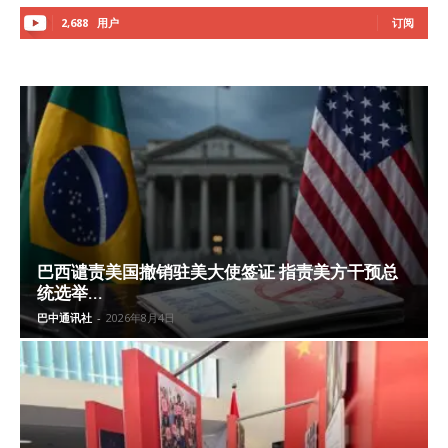
2,688
用户
订阅
巴西谴责美国撤销驻美大使签证 指责美方干预总
统选举...
巴中通讯社
-
2026年8月4日