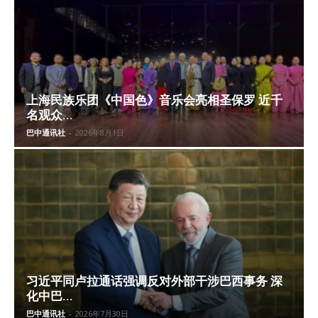
上海民族乐团《中国色》音乐会亮相圣保罗 近千
名观众...
巴中通讯社
-
2026年8月1日
习近平同卢拉通话强调反对外部干涉巴西事务 深
化中巴...
巴中通讯社
-
2026年7月30日