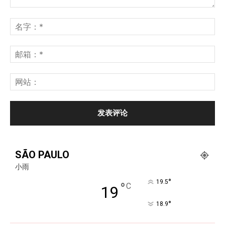
SÃO PAULO
小雨
°
19.5
°
C
19
°
18.9