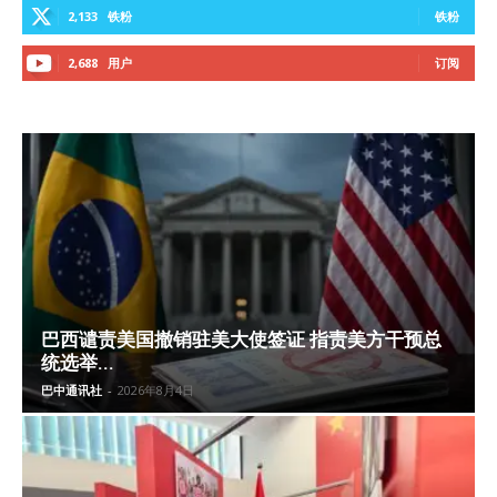
2,133
铁粉
铁粉
2,688
用户
订阅
巴西谴责美国撤销驻美大使签证 指责美方干预总
统选举...
巴中通讯社
-
2026年8月4日