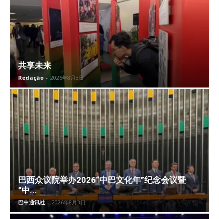
共享未来
Redação
-
2026年8月3日
巴西众议院举办2026“中巴文化年”纪念会议暨
“中...
巴中通讯社
-
2026年8月3日