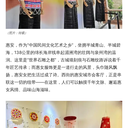
（照片：转载）
惠安，作为“中国民间文化艺术之乡”，坐拥半城青山、半城碧
海，138公里的绵长海岸线串起湄洲湾的壮阔与泉州湾的温
润。这里是“世界石雕之都”，古城墙刻痕与石雕纹路诉说着千
年匠艺传承；而惠女服饰更是一道行走的风景，头巾随风飘
扬，惠安女把生活过成了诗。西街的惠安城市会客厅，正是串
联这一切的纽带——在这里，人们可以触摸千年文脉、邂逅惠
女风情、品味山海滋味。