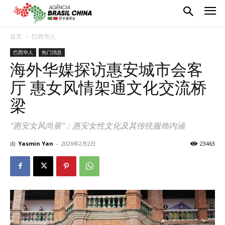
首页
巴西华人
巴西华人
热门消息
海外华媒探访惠安城市会客
厅 惠女风情架通文化交流桥
梁
“惠安女风尚展”：惠安女性文化及其传统服饰内涵
由
Yasmin Yan
-
2026年2月2日
23463