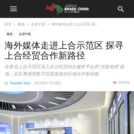
首页
频道
走进中国
海外媒体走进上合示范区 探...
频道
走进中国
海外媒体走进上合示范区 探寻
上合经贸合作新路径
在青岛上合示范区深入走访经贸综合服务平台和“丝路电商”基
地，近距离感受数字贸易激发的区域合作新动能
39549
由
Yasmin Yan
-
2025年11月26日