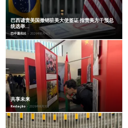
巴西谴责美国撤销驻美大使签证 指责美方干预总
统选举...
巴中通讯社
-
2026年8月4日
共享未来
Redação
-
2026年8月3日