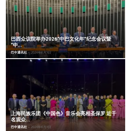
巴西众议院举办2026“中巴文化年”纪念会议暨
“中...
巴中通讯社
-
2026年8月3日
上海民族乐团《中国色》音乐会亮相圣保罗 近千
名观众...
巴中通讯社
-
2026年8月1日