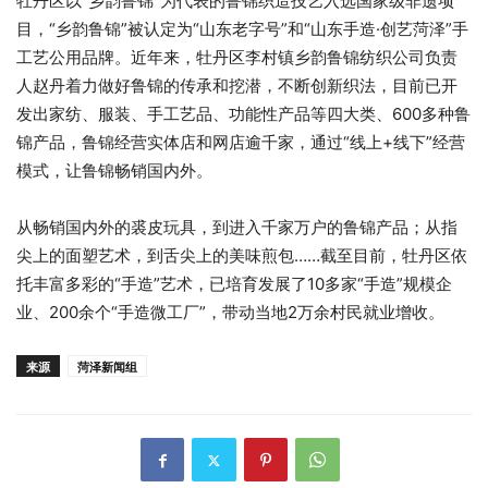
牡丹区以“乡韵鲁锦”为代表的鲁锦织造技艺入选国家级非遗项
目，“乡韵鲁锦”被认定为“山东老字号”和“山东手造·创艺菏泽”手
工艺公用品牌。近年来，牡丹区李村镇乡韵鲁锦纺织公司负责
人赵丹着力做好鲁锦的传承和挖潜，不断创新织法，目前已开
发出家纺、服装、手工艺品、功能性产品等四大类、600多种鲁
锦产品，鲁锦经营实体店和网店逾千家，通过“线上+线下”经营
模式，让鲁锦畅销国内外。
从畅销国内外的裘皮玩具，到进入千家万户的鲁锦产品；从指
尖上的面塑艺术，到舌尖上的美味煎包……截至目前，牡丹区依
托丰富多彩的“手造”艺术，已培育发展了10多家“手造”规模企
业、200余个“手造微工厂”，带动当地2万余村民就业增收。
来源
菏泽新闻组