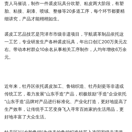
责人马催说，制作一件裘皮玩具分吹塑、粘皮两大阶段，有塑
胎、粘接、刷漆、喷绒、整修等20多道工序，每个环节都要精
细讲究，产品才能栩栩如生。
裘皮工艺品技艺是菏泽市市级非遗项目，宇航裘革制品依托这
一工艺，专业研发生产各种裘皮玩具，年出口创汇200万美元左
右。带动本村群众10余名从事相关工序制作，人均年增收6万余
元。
近年来，牡丹区依托裘皮加工、鲁锦织造、牡丹刻瓷等非遗或
传统工艺，着力发展“山东手造”产品，积极鼓励“手造”企业依托
“山东手造”品牌对产品进行标准化、产业化打造，更好地提高了
生产效率，让传统手工艺变身飞入寻常百姓家的生活用品，更
好地丰富了大众生活。