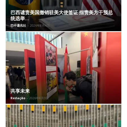
巴西谴责美国撤销驻美大使签证 指责美方干预总
统选举...
巴中通讯社
-
2026年8月4日
共享未来
Redação
-
2026年8月3日