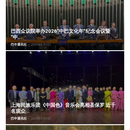
巴西众议院举办2026“中巴文化年”纪念会议暨
“中...
巴中通讯社
-
2026年8月3日
上海民族乐团《中国色》音乐会亮相圣保罗 近千
名观众...
巴中通讯社
-
2026年8月1日