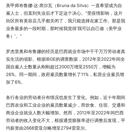
美甲师布鲁娜·达·席尔瓦（Bruna da Silva）一直希望成为自
雇人士，但直到失业后才下定这个决心。“受疫情影响，这片
街区所有美容店几乎都关闭了，我只能选择在家工作。那是我
业务最多的一段时期，那时候我觉得‘我可以自己做（美甲业
务）’。”
罗杰里奥和布鲁娜的经历是巴西就业市场中千千万万劳动者真
实生活的缩影。根据IBGE的调查数据，2012年至2022年间全
国自雇人士数量从刚刚超过2000万增至2550万，增幅为
26%。同一期间，政府雇员数量增长了11%，私营企业雇员增
加了6%。
各行各业的劳动者分布情况也发生了变化。例如，近十年期间
巴西农业和工业企业的雇员数量减少，而饮食、住宿、交通和
商业企业就业人数大幅增加。然而，2012年至2022年间巴西
劳动者的收入变化不大，根据通货膨胀率进行调整后发现，平
均薪资由2668雷亚尔略增至2794雷亚尔。