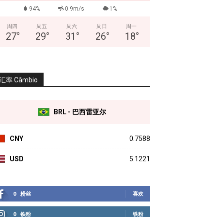
94%
0.9m/s
1%
周四
周五
周六
周日
周一
27
°
29
°
31
°
26
°
18
°
汇率 Câmbio
BRL - 巴西雷亚尔
CNY
0.7588
USD
5.1221
0
粉丝
喜欢
0
铁粉
铁粉