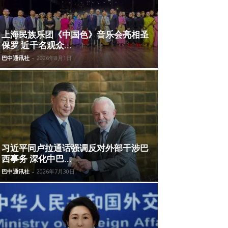
上海民族乐团《中国色》音乐会亮相圣
保罗 近千名观众...
巴中通讯社
-
2026年8月1日
习近平同卢拉通话强调反对外部干涉巴
西事务 深化中巴...
巴中通讯社
-
2026年7月30日