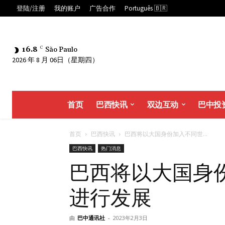
登陆/注册
我的账户
广告合作
Português 🇧🇷
16.8
C
São Paulo
2026 年 8 月 06日（星期四）
首页
巴西快讯
双边互动
巴中投
首页
巴西快讯
巴西将以大国身份加入不同世...
巴西快讯
热门消息
巴西将以大国身
进行发展
由
巴中通讯社
-
2023年2月3日