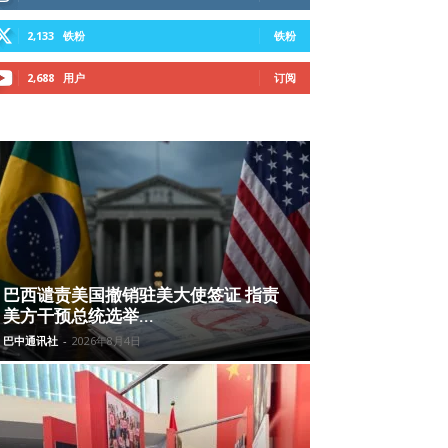
2,133
铁粉
铁粉
2,688
用户
订阅
巴西谴责美国撤销驻美大使签证 指责
美方干预总统选举...
巴中通讯社
-
2026年8月4日