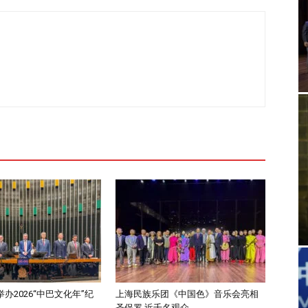
办2026“中巴文化年”纪
上海民族乐团《中国色》音乐会亮相
.
圣保罗 近千名观众...