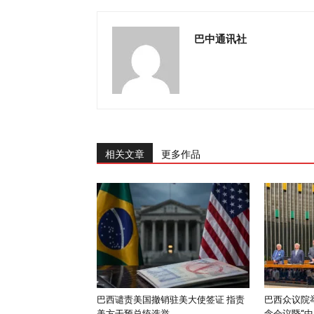
巴中通讯社
相关文章
更多作品
巴西谴责美国撤销驻美大使签证 指责
巴西众议院举
美方干预总统选举...
念会议暨“中..