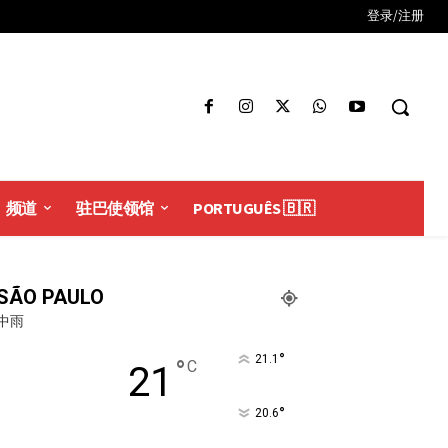
登录/注册
频道
驻巴使领馆
PORTUGUÊS 🇧🇷
SÃO PAULO
中雨
°
21.1
°
C
21
°
20.6