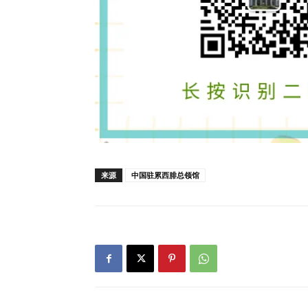
来源
中国驻累西腓总领馆