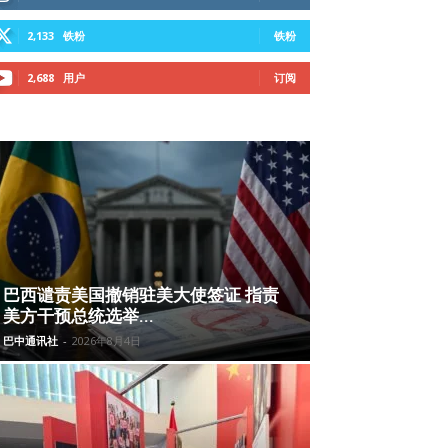
2,133
铁粉
铁粉
2,688
用户
订阅
巴西谴责美国撤销驻美大使签证 指责
美方干预总统选举...
巴中通讯社
-
2026年8月4日