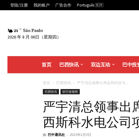
登陆/注册
我的账户
广告合作
Português 🇧🇷
21
C
São Paulo
2026 年 8 月 06日（星期四）
首页
巴西快讯
双边互动
巴中投
首页
巴西快讯
严宇清总领事出席金风科技与...
巴西快讯
驻巴使领馆
严宇清总领事出
西斯科水电公司
由
巴中通讯社
-
2023年2月3日