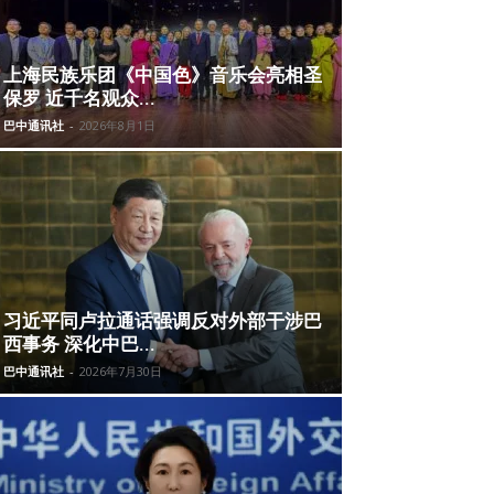
上海民族乐团《中国色》音乐会亮相圣
保罗 近千名观众...
巴中通讯社
-
2026年8月1日
习近平同卢拉通话强调反对外部干涉巴
西事务 深化中巴...
巴中通讯社
-
2026年7月30日