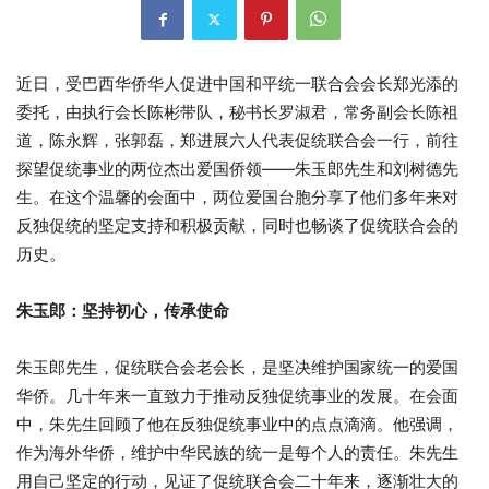
近日，受巴西华侨华人促进中国和平统一联合会会长郑光添的
委托，由执行会长陈彬带队，秘书长罗淑君，常务副会长陈祖
道，陈永辉，张郭磊，郑进展六人代表促统联合会一行，前往
探望促统事业的两位杰出爱国侨领——朱玉郎先生和刘树德先
生。在这个温馨的会面中，两位爱国台胞分享了他们多年来对
反独促统的坚定支持和积极贡献，同时也畅谈了促统联合会的
历史。
朱玉郎：坚持初心，传承使命
朱玉郎先生，促统联合会老会长，是坚决维护国家统一的爱国
华侨。几十年来一直致力于推动反独促统事业的发展。在会面
中，朱先生回顾了他在反独促统事业中的点点滴滴。他强调，
作为海外华侨，维护中华民族的统一是每个人的责任。朱先生
用自己坚定的行动，见证了促统联合会二十年来，逐渐壮大的