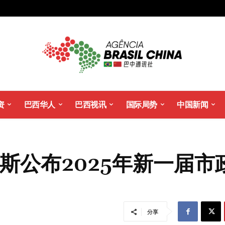
资
巴西华人
巴西视讯
国际局势
中国新闻
斯公布2025年新一届市
分享