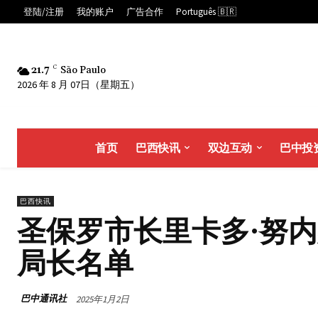
登陆/注册
我的账户
广告合作
Português 🇧🇷
21.7
C
São Paulo
2026 年 8 月 07日（星期五）
首页
巴西快讯
双边互动
巴中投
巴西快讯
圣保罗市长里卡多·努内
局长名单
巴中通讯社
2025年1月2日