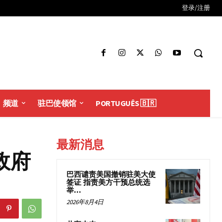
登录/注册
频道
驻巴使领馆
PORTUGUÊS 🇧🇷
最新消息
政府
巴西谴责美国撤销驻美大使
签证 指责美方干预总统选
举...
2026年8月4日