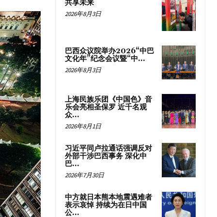
共享未来
2026年8月3日
巴西众议院举办2026“中巴
文化年”纪念会议暨“中...
2026年8月3日
上海民族乐团《中国色》音
乐会亮相圣保罗 近千名观
众...
2026年8月1日
习近平同卢拉通话强调反对
外部干涉巴西事务 深化中
巴...
2026年7月30日
中方就日本熊本地震遇难者
表示哀悼 持续为在日中国
公...