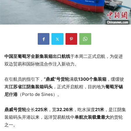
中国至葡萄牙全新集装箱出口航线
于本周二正式启航，为促进
双边贸易和国际物流合作注入新动力。
在引航员的指引下，
“鼎威”号货轮
满载
1300个集装箱
，缓缓驶
离
江苏省江阴集装箱码头
，正式开启航程，目的地为
葡萄牙锡
尼什港
（Porto de Sines）。
鼎威号货轮
全长
225米
，宽
32.26米
，吃水深度
21米
，是江阴集
装箱码头开港以来，远洋贸易航线中
单航次装载量最大
的货轮
之一。