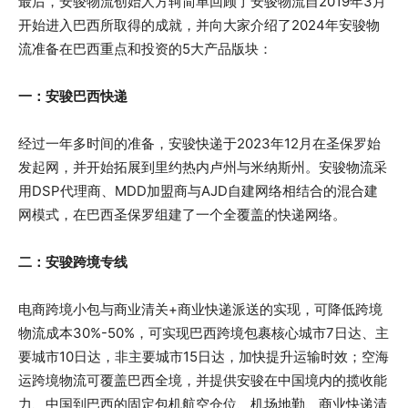
最后，安骏物流创始人方轲简单回顾了安骏物流自2019年3月
开始进入巴西所取得的成就，并向大家介绍了2024年安骏物
流准备在巴西重点和投资的5大产品版块：
一：
安骏巴西快递
经过一年多时间的准备，安骏快递于2023年12月在圣保罗始
发起网，并开始拓展到里约热内卢州与米纳斯州。安骏物流采
用DSP代理商、MDD加盟商与AJD自建网络相结合的混合建
网模式，在巴西圣保罗组建了一个全覆盖的快递网络。
二：安骏
跨境专线
电商跨境小包与商业清关+商业快递派送的实现，可降低跨境
物流成本30%-50%，可实现巴西跨境包裹核心城市7日达、主
要城市10日达，非主要城市15日达，加快提升运输时效；空海
运跨境物流可覆盖巴西全境，并提供安骏在中国境内的揽收能
力、中国到巴西的固定包机航空仓位、机场地勤、商业快递清