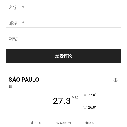
SÃO PAULO
晴
°
27.8
°
C
27.3
°
26.8
39%
4.5m/s
5%