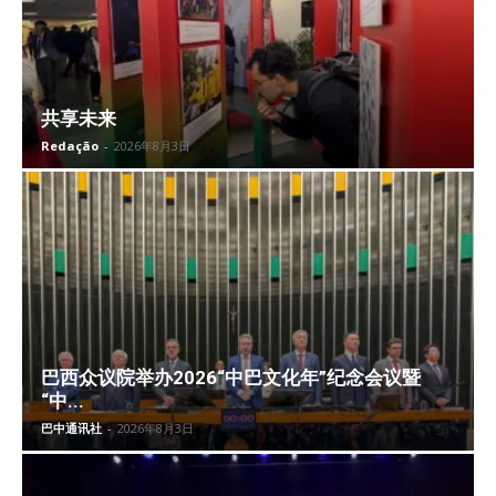
共享未来
Redação
-
2026年8月3日
巴西众议院举办2026“中巴文化年”纪念会议暨
“中...
巴中通讯社
-
2026年8月3日