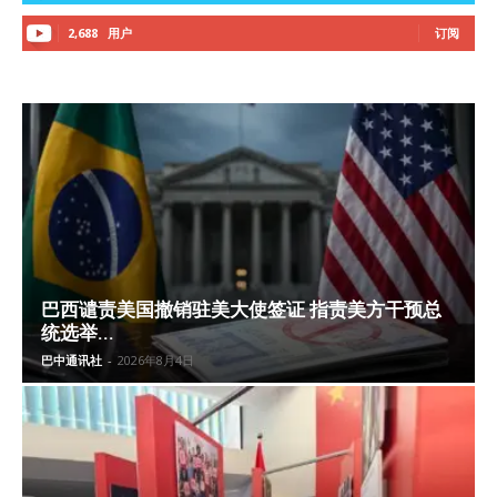
2,688
用户
订阅
巴西谴责美国撤销驻美大使签证 指责美方干预总
统选举...
巴中通讯社
-
2026年8月4日