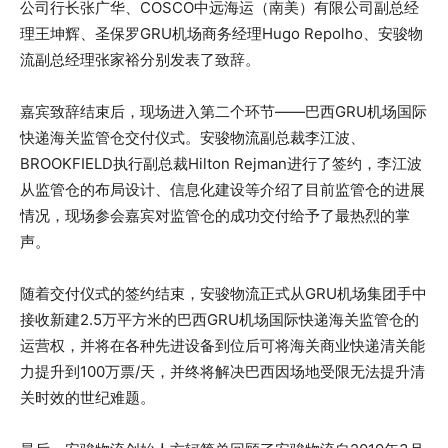
公司行长张广华、COSCO中远海运（南美）有限公司副总经
理王坤辉、圣保罗GRU机场商务经理Hugo Repolho、安骏物
流副总经理张家裕分别发表了致辞。
嘉宾致辞结束后，现场进入第二个环节——巴西GRU机场国际
快递海关监管仓交付仪式。安骏物流副总裁李江波、
BROOKFIELD执行副总裁Hilton Rejman进行了签约，李江波
从监管仓的布局设计、信息化建设等介绍了目前监管仓的进展
情况，现场参会嘉宾对监管仓的成功交付给予了最热烈的掌
声。
随着交付仪式的签约结束，安骏物流正式从GRU机场集团手中
接收新建2.5万平方米的巴西GRU机场国际快递海关监管仓的
运营权，并将在各种先进设备到位后可将海关商业快递清关能
力提升到100万票/天，并终将解决巴西因场地受限无法提升清
关时效的世纪难题。