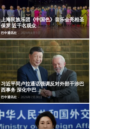
上海民族乐团《中国色》音乐会亮相圣
保罗 近千名观众...
巴中通讯社
-
2026年8月1日
习近平同卢拉通话强调反对外部干涉巴
西事务 深化中巴...
巴中通讯社
-
2026年7月30日