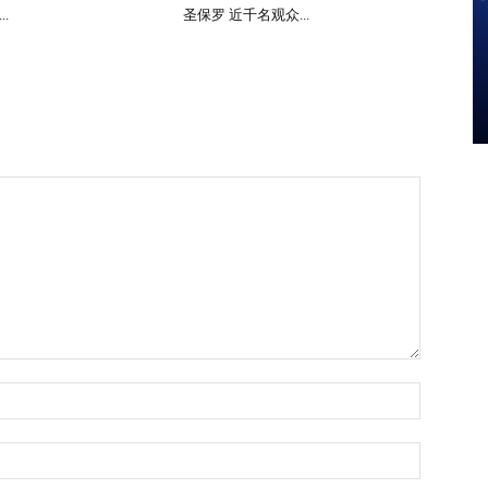
.
圣保罗 近千名观众...