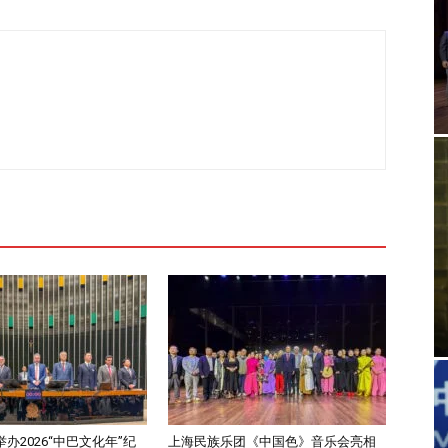
办2026“中巴文化年”纪
上海民族乐团《中国色》音乐会亮相