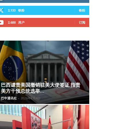
2,133
铁粉
铁粉
2,688
用户
订阅
巴西谴责美国撤销驻美大使签证 指责
美方干预总统选举...
巴中通讯社
-
2026年8月4日