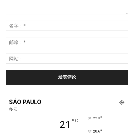
SÃO PAULO
多云
°
22.3
°
C
21
°
20.6