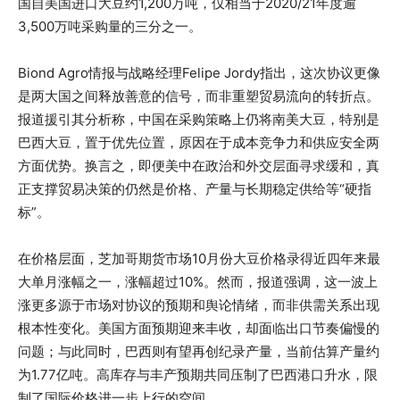
国自美国进口大豆约1,200万吨，仅相当于2020/21年度逾
3,500万吨采购量的三分之一。
Biond Agro情报与战略经理Felipe Jordy指出，这次协议更像
是两大国之间释放善意的信号，而非重塑贸易流向的转折点。
报道援引其分析称，中国在采购策略上仍将南美大豆，特别是
巴西大豆，置于优先位置，原因在于成本竞争力和供应安全两
方面优势。换言之，即便美中在政治和外交层面寻求缓和，真
正支撑贸易决策的仍然是价格、产量与长期稳定供给等“硬指
标”。
在价格层面，芝加哥期货市场10月份大豆价格录得近四年来最
大单月涨幅之一，涨幅超过10%。然而，报道强调，这一波上
涨更多源于市场对协议的预期和舆论情绪，而非供需关系出现
根本性变化。美国方面预期迎来丰收，却面临出口节奏偏慢的
问题；与此同时，巴西则有望再创纪录产量，当前估算产量约
为1.77亿吨。高库存与丰产预期共同压制了巴西港口升水，限
制了国际价格进一步上行的空间。