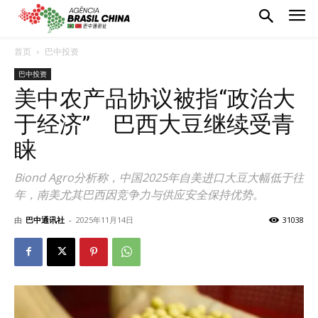
首页
巴中投资
巴中投资
美中农产品协议被指“政治大
于经济” 巴西大豆继续受青
睐
Biond Agro分析称，中国2025年自美进口大豆大幅低于往
年，南美尤其巴西因竞争力与供应安全保持优势。
由
巴中通讯社
-
2025年11月14日
31038