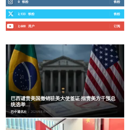
0
铁粉
铁粉
2,133
铁粉
铁粉
2,688
用户
订阅
巴西谴责美国撤销驻美大使签证 指责美方干预总
统选举...
巴中通讯社
-
2026年8月4日