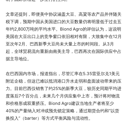
文章还提到，即便美中协议涵盖大豆、高粱等农产品并伴随关
税下调，预期中国从美国进口的大豆数量仍将明显低于过去五
年约2,800万吨的平均水平。Biond Agro的评估认为，这说明
美国在大豆出口上的竞争窗口依旧相对有限，大致集中在12月
至次年2月、巴西新季大豆尚未大量上市的时间段。从3月
起，全球贸易流向重新由南美主导，巴西再次在国际供应中占
据主导地位。
在巴西国内市场，报道指出，尽管汇率在5.35雷亚尔兑1美元
附近企稳，但这已难以抵消港口升水走弱和盘面波动带来的压
力。目前巴西仅销售了约25%的新季大豆，较历史同期平均进
度落后7个百分点，未来几个月供应集中上市，预计将对物流
和价格形成双重挤压。Biond Agro建议当地生产者将至少
40%的产量纳入对冲或预先锁定策略，通过期货合约和“以货
换投入”（barter）等方式平衡风险与流动性。