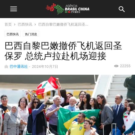
首页
巴西快讯
巴西自黎巴嫩撤侨飞机返回圣...
巴西快讯
热门消息
巴西自黎巴嫩撤侨飞机返回圣
保罗 总统卢拉赴机场迎接
22255
由
巴中通讯社
-
2024年10月7日