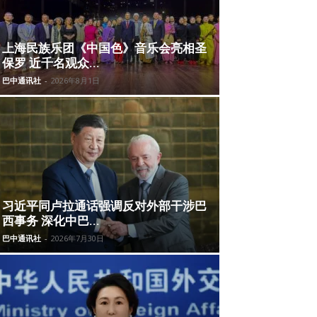
上海民族乐团《中国色》音乐会亮相圣
保罗 近千名观众...
巴中通讯社
-
2026年8月1日
习近平同卢拉通话强调反对外部干涉巴
西事务 深化中巴...
巴中通讯社
-
2026年7月30日