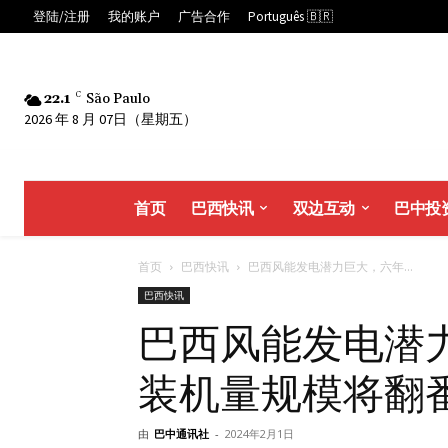
登陆/注册
我的账户
广告合作
Português 🇧🇷
22.1
C
São Paulo
2026 年 8 月 07日（星期五）
首页
巴西快讯
双边互动
巴中投
首页
巴西快讯
巴西风能发电潜力巨大，六年...
巴西快讯
巴西风能发电潜
装机量规模将翻
由
巴中通讯社
-
2024年2月1日