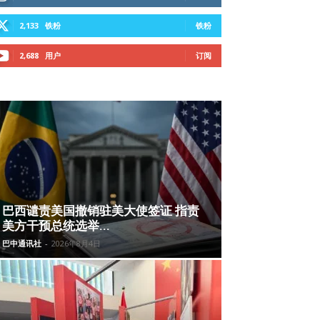
2,133
铁粉
铁粉
2,688
用户
订阅
巴西谴责美国撤销驻美大使签证 指责
美方干预总统选举...
巴中通讯社
-
2026年8月4日