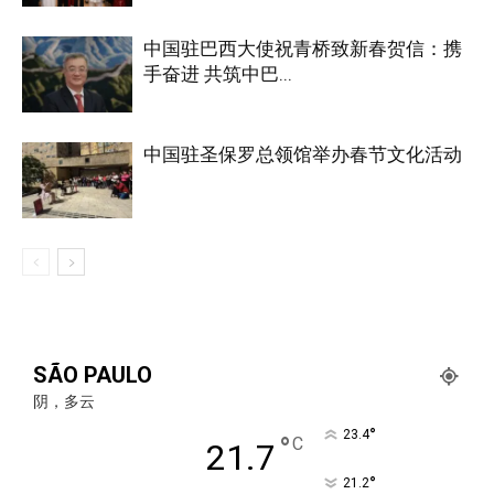
中国驻巴西大使祝青桥致新春贺信：携
手奋进 共筑中巴...
中国驻圣保罗总领馆举办春节文化活动
SÃO PAULO
阴，多云
°
23.4
°
C
21.7
°
21.2