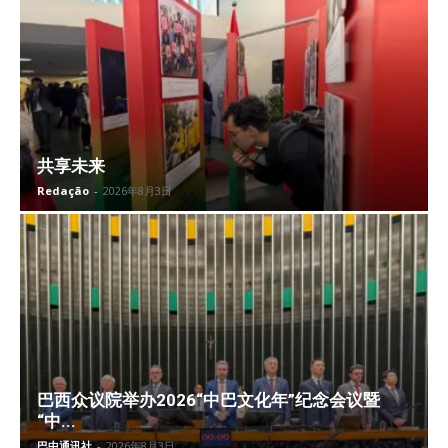
共享未来
Redação
-
2026年8月3日
巴西众议院举办2026“中巴文化年”纪念会议暨
“中...
巴中通讯社
-
2026年8月3日