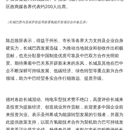
区政商媒各界代表约200人出席。
（长城巴西与圣保罗投促局签署氢能开发项目合作备忘录）
陈总致辞表示，得益于州长、市长等各界大力支持及企业自身
硬实力，长城巴西发展迅猛，为推动当地就业和创收作出积极
贡献，也充分彰显中国制造优质可靠及中巴双方合作光明前
景。期待乘着中巴关系开辟新未来的东风，长城及其他在巴中
企不断深耕可持续发展、低碳经济、绿色转型等重点新兴合作
领域，助力中巴经贸务实合作行稳致远、提质升级。
德对各款长城混动、纯电车型技术赞不绝口，高度评价长城来
圣投资为提振经济、创造就业所作贡献，欢迎更多中国企业前
来投资兴业。表示圣州希成为能源转型发展的引领者，并愿为
此提供政策支持，以双方氢能技术合作为契机助力巴可持续发
展变革迈出坚实步伐。杨伟奇总裁、米歇尔市长均积极评价长