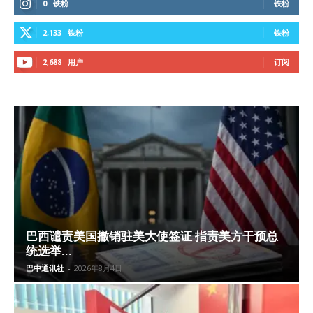
0
铁粉
铁粉
2,133
铁粉
铁粉
2,688
用户
订阅
巴西谴责美国撤销驻美大使签证 指责美方干预总
统选举...
巴中通讯社
-
2026年8月4日