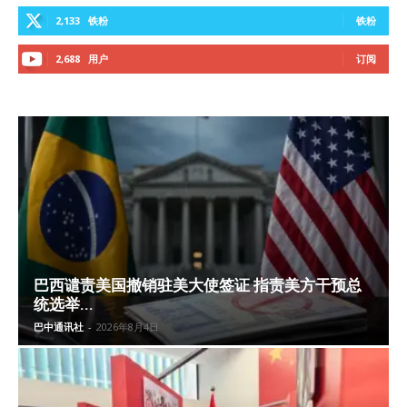
2,133
铁粉
铁粉
2,688
用户
订阅
巴西谴责美国撤销驻美大使签证 指责美方干预总
统选举...
巴中通讯社
-
2026年8月4日