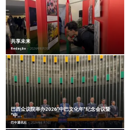
共享未来
Redação
-
2026年8月3日
巴西众议院举办2026“中巴文化年”纪念会议暨
“中...
巴中通讯社
-
2026年8月3日