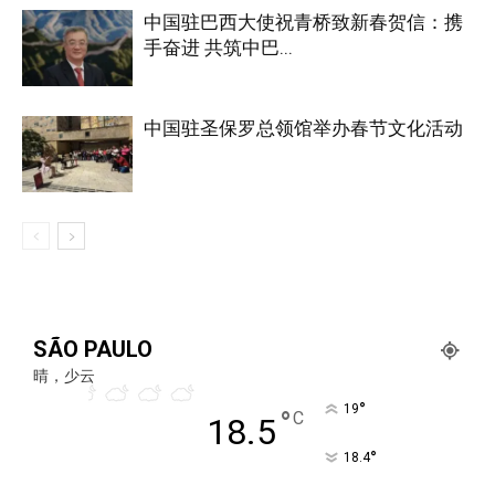
中国驻巴西大使祝青桥致新春贺信：携
手奋进 共筑中巴...
中国驻圣保罗总领馆举办春节文化活动
SÃO PAULO
晴，少云
°
19
°
C
18.5
°
18.4