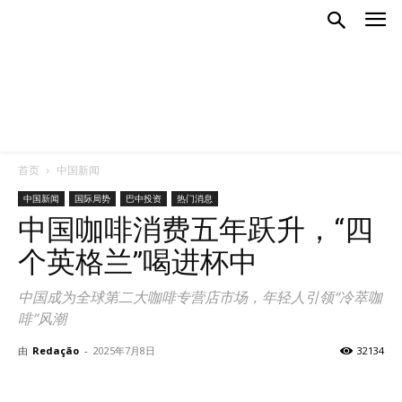
首页
中国新闻
中国新闻
国际局势
巴中投资
热门消息
中国咖啡消费五年跃升，“四
个英格兰”喝进杯中
中国成为全球第二大咖啡专营店市场，年轻人引领“冷萃咖
啡”风潮
由
Redação
-
2025年7月8日
32134