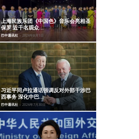
上海民族乐团《中国色》音乐会亮相圣
保罗 近千名观众...
巴中通讯社
-
2026年8月1日
习近平同卢拉通话强调反对外部干涉巴
西事务 深化中巴...
巴中通讯社
-
2026年7月30日