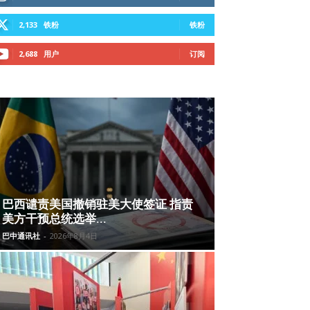
2,133
铁粉
铁粉
2,688
用户
订阅
巴西谴责美国撤销驻美大使签证 指责
美方干预总统选举...
巴中通讯社
-
2026年8月4日