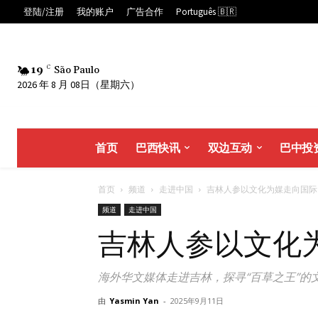
登陆/注册
我的账户
广告合作
Português 🇧🇷
19
C
São Paulo
2026 年 8 月 08日（星期六）
首页
巴西快讯
双边互动
巴中投
首页
频道
走进中国
吉林人参以文化为媒走向国际..
频道
走进中国
吉林人参以文化
海外华文媒体走进吉林，探寻“百草之王”的
由
Yasmin Yan
-
2025年9月11日