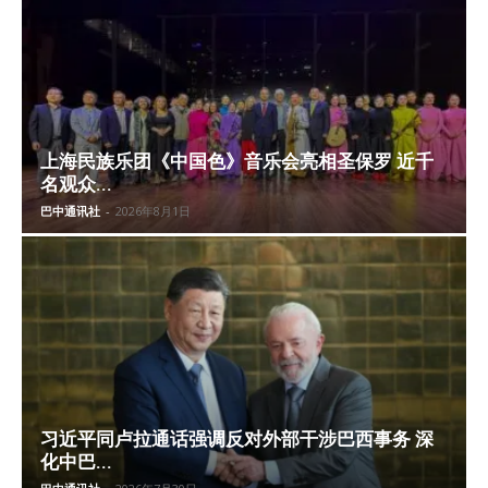
上海民族乐团《中国色》音乐会亮相圣保罗 近千
名观众...
巴中通讯社
-
2026年8月1日
习近平同卢拉通话强调反对外部干涉巴西事务 深
化中巴...