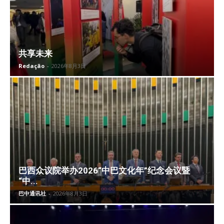
共享未来
Redação
-
2026年8月3日
巴西众议院举办2026“中巴文化年”纪念会议暨
“中...
巴中通讯社
-
2026年8月3日