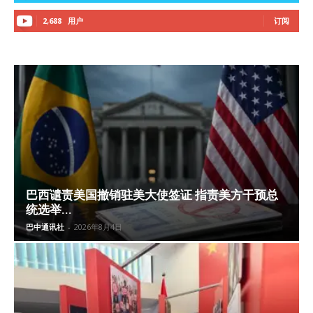
2,688
用户
订阅
巴西谴责美国撤销驻美大使签证 指责美方干预总
统选举...
巴中通讯社
-
2026年8月4日