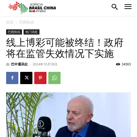
首页
巴西快讯
巴西快讯
热门消息
线上博彩可能被终结！政府
将在监管失效情况下实施
由
巴中通讯社
-
2024年10月18日
34593