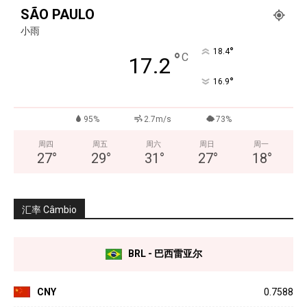
SÃO PAULO
小雨
°
18.4
°
C
17.2
°
16.9
95%
2.7m/s
73%
周四
周五
周六
周日
周一
27
°
29
°
31
°
27
°
18
°
汇率 Câmbio
BRL - 巴西雷亚尔
CNY
0.7588