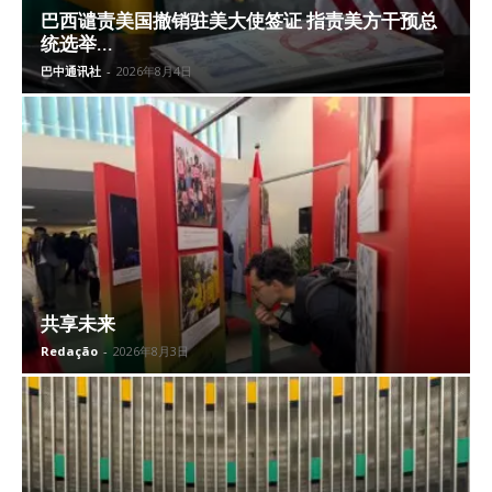
巴西谴责美国撤销驻美大使签证 指责美方干预总
统选举...
巴中通讯社
-
2026年8月4日
共享未来
Redação
-
2026年8月3日