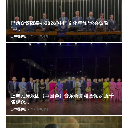
巴西众议院举办2026“中巴文化年”纪念会议暨
“中...
巴中通讯社
-
2026年8月3日
上海民族乐团《中国色》音乐会亮相圣保罗 近千
名观众...
巴中通讯社
-
2026年8月1日