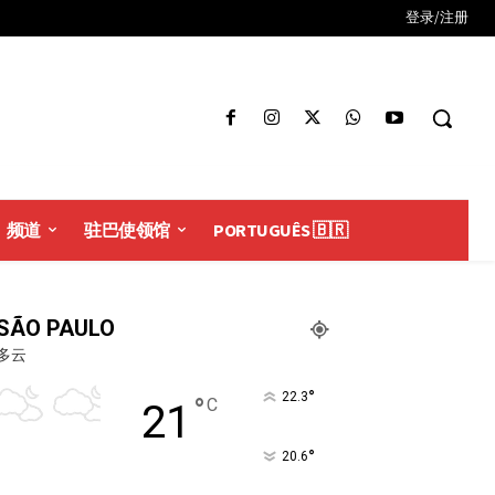
登录/注册
频道
驻巴使领馆
PORTUGUÊS 🇧🇷
SÃO PAULO
多云
°
22.3
°
C
21
°
20.6