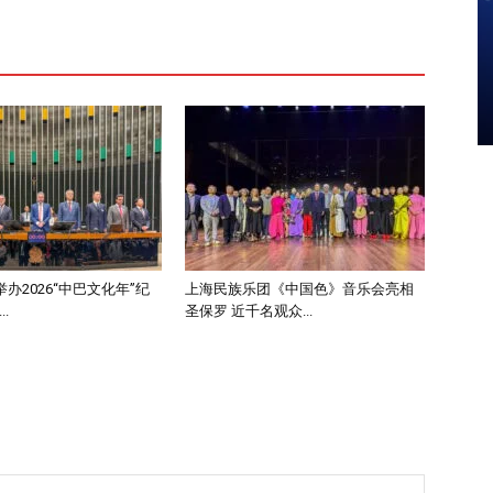
办2026“中巴文化年”纪
上海民族乐团《中国色》音乐会亮相
.
圣保罗 近千名观众...