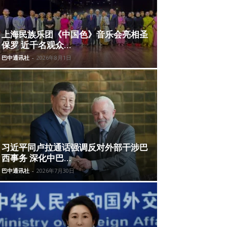
上海民族乐团《中国色》音乐会亮相圣
保罗 近千名观众...
巴中通讯社
-
2026年8月1日
习近平同卢拉通话强调反对外部干涉巴
西事务 深化中巴...
巴中通讯社
-
2026年7月30日