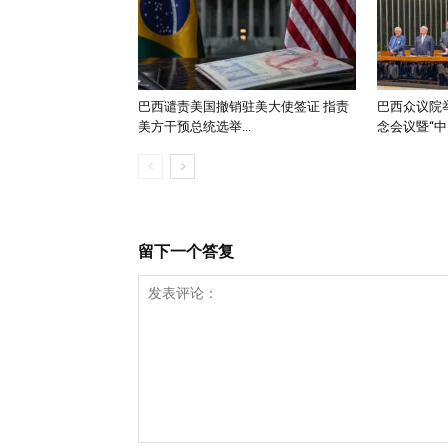
巴西谴责美国撤销驻美大使签证 指责
巴西众议院举
美方干预总统选举...
念会议暨“中..
留下一个答复