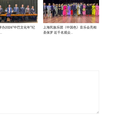
办2026“中巴文化年”纪
上海民族乐团《中国色》音乐会亮相
.
圣保罗 近千名观众...