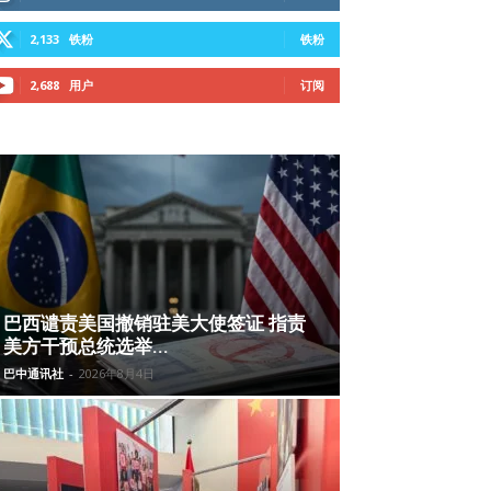
2,133
铁粉
铁粉
2,688
用户
订阅
巴西谴责美国撤销驻美大使签证 指责
美方干预总统选举...
巴中通讯社
-
2026年8月4日