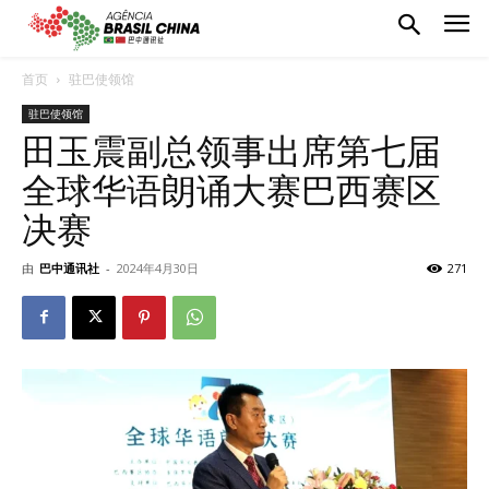
首页
驻巴使领馆
驻巴使领馆
田玉震副总领事出席第七届
全球华语朗诵大赛巴西赛区
决赛
由
巴中通讯社
-
2024年4月30日
271