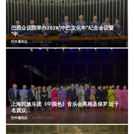
巴西众议院举办2026“中巴文化年”纪念会议暨
“中...
巴中通讯社
-
2026年8月3日
上海民族乐团《中国色》音乐会亮相圣保罗 近千
名观众...
巴中通讯社
-
2026年8月1日