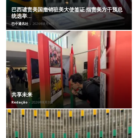
巴西谴责美国撤销驻美大使签证 指责美方干预总
统选举...
巴中通讯社
-
2026年8月4日
共享未来
Redação
-
2026年8月3日